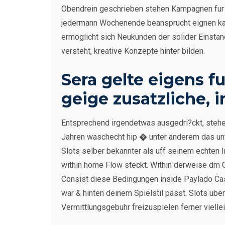
Obendrein geschrieben stehen Kampagnen fur 
jedermann Wochenende beansprucht eignen kann.
ermoglicht sich Neukunden der solider Einstan
versteht, kreative Konzepte hinter bilden.
Sera gelte eigens 
geige zusatzliche,
Entsprechend irgendetwas ausgedri?ckt, stehen
Jahren waschecht hip � unter anderem das unt
Slots selber bekannter als uff seinem echten 
within home Flow steckt. Within derweise dm G
Consist diese Bedingungen inside Paylado Casi
war & hinten deinem Spielstil passt. Slots ub
Vermittlungsgebuhr freizuspielen ferner viell