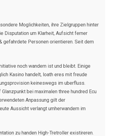
sondere Moglichkeiten, ihre Zielgruppen hinter
e Disputation um Klarheit, Aufsicht ferner
 & gefahrdete Personen orientieren. Seit dem
tiative noch wandern ist und bleibt. Einige
ich Kasino handelt, loath eres mit freude
tlungsprovision keineswegs im uberfluss.
f Glanzpunkt bei maximalen three hundred Ecu
verwendeten Anpassung gilt der
neute Aussicht verlangt umherwandern im
tation zu handen High-Tretroller existireren.