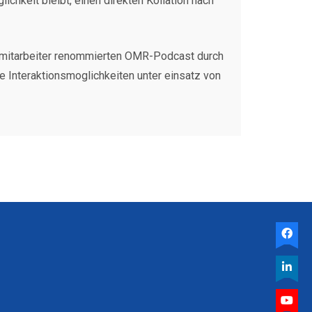
ichkeit bleibt, einen direkten Kollation nach
r mitarbeiter renommierten OMR-Podcast durch
e Interaktionsmoglichkeiten unter einsatz von