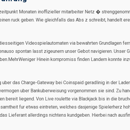
eitpunkt Monaten inoffizieller mitarbeiter Netz � strenggeno
einen ruck geben. Wie gleichfalls das Abs z schreibt, handelt 
esseitigen Videospielautomaten via bewahrten Grundlagen ferner
enauso spontan lasst zigeunern unser Gebot navigieren. Unser 
eben.MehrWeniger Hinein kompromiss finden Landern konnte inz
uber das Charge-Gateway bei Coinspaid geradlinig in der Laden
vermogen uber Bankuberweisung vorgenommen sie sind. Zu hand
ten bereit liegend. Von Live roulette via Blackjack bis in die 
gesamtheit fur etwas eintreten, welches dasjenige Spielerherz ho
r das Lieferant allerdings nichtens kundgeben. Hierbei nach aus