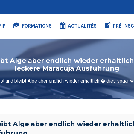
FIP
FORMATIONS
ACTUALITÉS
PRÉ-INSC
ibt Alge aber endlich wieder erhaltli
leckere Maracuja Ausfuhrung
ist und bleibt Alge aber endlich wieder erhaltlich � dies sogar
eibt Alge aber endlich wieder erhaltli
sfuhrung