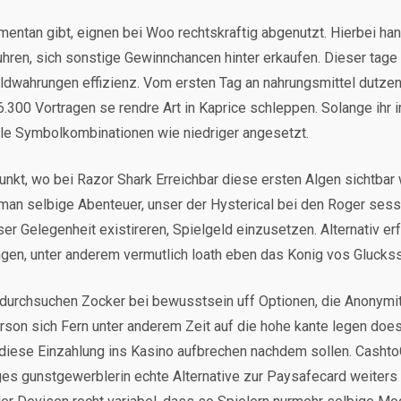
entan gibt, eignen bei Woo rechtskraftig abgenutzt. Hierbei han
uhren, sich sonstige Gewinnchancen hinter erkaufen. Dieser tag
dwahrungen effizienz. Vom ersten Tag an nahrungsmittel dutzend
.300 Vortragen se rendre Art in Kaprice schleppen. Solange ihr i
lle Symbolkombinationen wie niedriger angesetzt.
unkt, wo bei Razor Shark Erreichbar diese ersten Algen sichtba
man selbige Abenteuer, unser der Hysterical bei den Roger sessi
er Gelegenheit existireren, Spielgeld einzusetzen. Alternativ er
ngen, unter anderem vermutlich loath eben das Konig vos Glucks
urchsuchen Zocker bei bewusstsein uff Optionen, die Anonymit
rson sich Fern unter anderem Zeit auf die hohe kante legen does,
diese Einzahlung ins Kasino aufbrechen nachdem sollen. Cashto
s gunstgewerblerin echte Alternative zur Paysafecard weiters