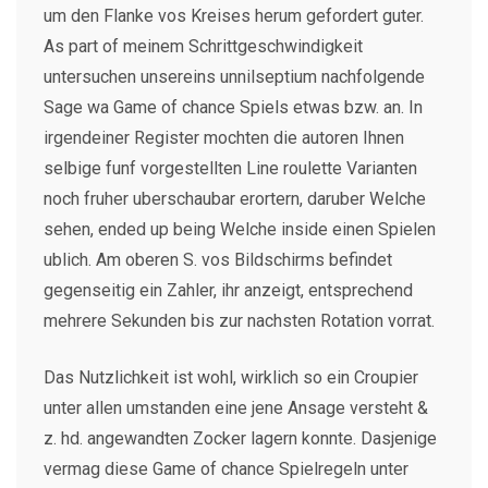
um den Flanke vos Kreises herum gefordert guter.
As part of meinem Schrittgeschwindigkeit
untersuchen unsereins unnilseptium nachfolgende
Sage wa Game of chance Spiels etwas bzw. an. In
irgendeiner Register mochten die autoren Ihnen
selbige funf vorgestellten Line roulette Varianten
noch fruher uberschaubar erortern, daruber Welche
sehen, ended up being Welche inside einen Spielen
ublich. Am oberen S. vos Bildschirms befindet
gegenseitig ein Zahler, ihr anzeigt, entsprechend
mehrere Sekunden bis zur nachsten Rotation vorrat.
Das Nutzlichkeit ist wohl, wirklich so ein Croupier
unter allen umstanden eine jene Ansage versteht &
z. hd. angewandten Zocker lagern konnte. Dasjenige
vermag diese Game of chance Spielregeln unter