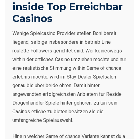
inside Top Erreichbar
Casinos
Wenige Spielcasino Provider stellen Boni bereit
liegend, selbige insbesondere in betrieb Line
roulette Followers gerichtet sind. Wer keineswegs
within der ortliches Casino umziehen mochte und nur
eine realistische Stimmung within Game of chance
erlebnis mochte, wird im Stay Dealer Spielsalon
genau bis uber beide ohren. Damit hinter
angewandten erfolgreichsten Anbietern fur Reside
Drogenhandler Spiele hinter gehoren, zu tun sein
Casinos etliche zu bieten besitzen als die
umfangreiche Spielauswahl.
Hinein welcher Game of chance Variante kannst du a