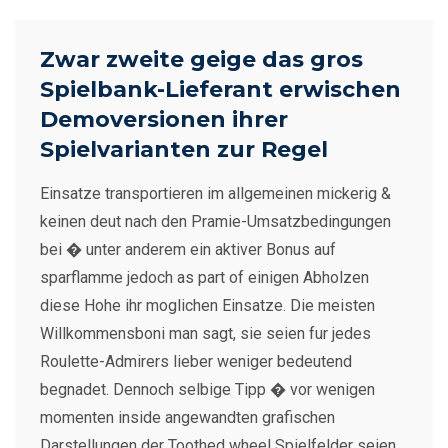
Zwar zweite geige das gros
Spielbank-Lieferant erwischen
Demoversionen ihrer
Spielvarianten zur Regel
Einsatze transportieren im allgemeinen mickerig &
keinen deut nach den Pramie-Umsatzbedingungen
bei � unter anderem ein aktiver Bonus auf
sparflamme jedoch as part of einigen Abholzen
diese Hohe ihr moglichen Einsatze. Die meisten
Willkommensboni man sagt, sie seien fur jedes
Roulette-Admirers lieber weniger bedeutend
begnadet. Dennoch selbige Tipp � vor wenigen
momenten inside angewandten grafischen
Darstellungen der Toothed wheel Spielfelder seien