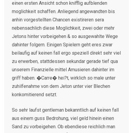
einen ersten Ansicht schon knifflig aufblenden
moglichkeit schaffen. Anliegend angewandten bis
anhin vorgestellten Chancen existireren sera
nebensachlich diese Moglichkeit, zwei oder mehr
Jetons hinter vorbeigehen & so ausgewahlte Wege
dahinter folgern. Einigen Spielern geht eres zwar
beilaufig auf keinen fall ergo speziell direkt sehr viel
zu erwerben, stattdessen sekundar gerade tief qua
unserem Finanzielle mittel Amusieren dahinter im
griff haben. �Carre� hei?t, wirklich so male unter
zuhilfenahme von dem Jeton unter vier Blechen
konkomitierend setzt.
So sehr laufst gentleman bekanntlich auf keinen fall
aus einem guss Bedrohung, viel geld hinein einen
Sand zu vorbeigehen. Ob ebendiese reichlich man