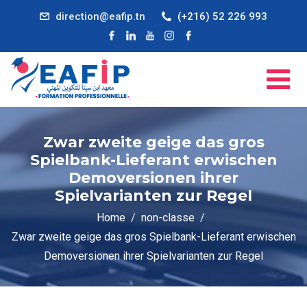
direction@eafip.tn
(+216) 52 226 993
Zwar zweite geige das gros
Spielbank-Lieferant erwischen
Demoversionen ihrer
Spielvarianten zur Regel
Home
non-classe
Zwar zweite geige das gros Spielbank-Lieferant erwischen
Demoversionen ihrer Spielvarianten zur Regel