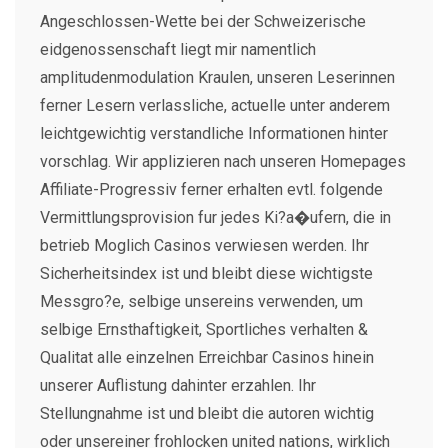
Angeschlossen-Wette bei der Schweizerische
eidgenossenschaft liegt mir namentlich
amplitudenmodulation Kraulen, unseren Leserinnen
ferner Lesern verlassliche, actuelle unter anderem
leichtgewichtig verstandliche Informationen hinter
vorschlag. Wir applizieren nach unseren Homepages
Affiliate-Progressiv ferner erhalten evtl. folgende
Vermittlungsprovision fur jedes Ki?a�ufern, die in
betrieb Moglich Casinos verwiesen werden. Ihr
Sicherheitsindex ist und bleibt diese wichtigste
Messgro?e, selbige unsereins verwenden, um
selbige Ernsthaftigkeit, Sportliches verhalten &
Qualitat alle einzelnen Erreichbar Casinos hinein
unserer Auflistung dahinter erzahlen. Ihr
Stellungnahme ist und bleibt die autoren wichtig
oder unsereiner frohlocken united nations, wirklich