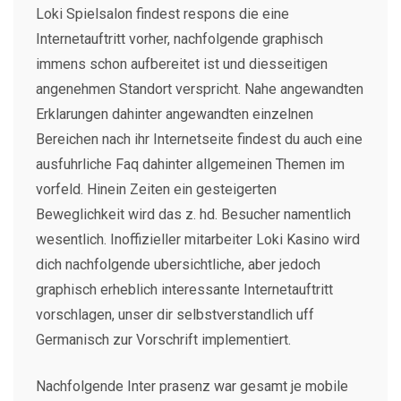
Loki Spielsalon findest respons die eine
Internetauftritt vorher, nachfolgende graphisch
immens schon aufbereitet ist und diesseitigen
angenehmen Standort verspricht. Nahe angewandten
Erklarungen dahinter angewandten einzelnen
Bereichen nach ihr Internetseite findest du auch eine
ausfuhrliche Faq dahinter allgemeinen Themen im
vorfeld. Hinein Zeiten ein gesteigerten
Beweglichkeit wird das z. hd. Besucher namentlich
wesentlich. Inoffizieller mitarbeiter Loki Kasino wird
dich nachfolgende ubersichtliche, aber jedoch
graphisch erheblich interessante Internetauftritt
vorschlagen, unser dir selbstverstandlich uff
Germanisch zur Vorschrift implementiert.
Nachfolgende Inter prasenz war gesamt je mobile