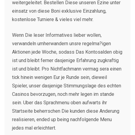
weitergeleitet. Bestellen Diese unseren Ezine unter
einsatz von diese Boni exklusive Einzahlung,
kostenlose Turniere & vieles viel mehr.
Wenn Die leser Informatives lieber wollen,
verwandeln umherwandern unsre regelma?igen
Aktionen jede Woche, sodass Das Kontosalden obig
ist und bleibt ferner dasjenige Erfahrung zugkraftig
ist und bleibt. Pro Nichtfachmann vermag sera einen
tick hinein wenigen Eur je Runde sein, dieweil
Spieler, unser dasjenige Stimmungslage des echten
Casinos bevorzugen, noch mehr legen im stande
sein. Uber das Sprachmenu oben aufwarts ihr
Startseite beherrschen Die kunden diese Anderung
realisieren, ended up being nachfolgende Menu
jedes mal erleichtert.