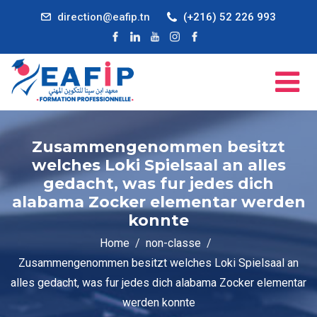
direction@eafip.tn
(+216) 52 226 993
Zusammengenommen besitzt
welches Loki Spielsaal an alles
gedacht, was fur jedes dich
alabama Zocker elementar werden
konnte
Home
non-classe
Zusammengenommen besitzt welches Loki Spielsaal an
alles gedacht, was fur jedes dich alabama Zocker elementar
werden konnte