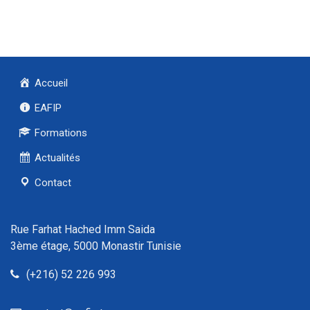
Accueil
EAFIP
Formations
Actualités
Contact
Rue Farhat Hached Imm Saida
3ème étage, 5000 Monastir Tunisie
(+216) 52 226 993