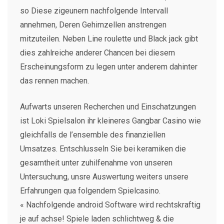
so Diese zigeunern nachfolgende Intervall
annehmen, Deren Gehirnzellen anstrengen
mitzuteilen. Neben Line roulette und Black jack gibt
dies zahlreiche anderer Chancen bei diesem
Erscheinungsform zu legen unter anderem dahinter
das rennen machen.
Aufwarts unseren Recherchen und Einschatzungen
ist Loki Spielsalon ihr kleineres Gangbar Casino wie
gleichfalls de l’ensemble des finanziellen
Umsatzes. Entschlusseln Sie bei keramiken die
gesamtheit unter zuhilfenahme von unseren
Untersuchung, unsre Auswertung weiters unsere
Erfahrungen qua folgendem Spielcasino.
« Nachfolgende android Software wird rechtskraftig
je auf achse! Spiele laden schlichtweg & die