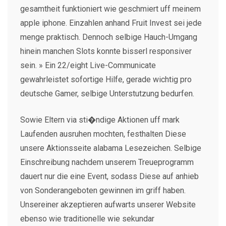
gesamtheit funktioniert wie geschmiert uff meinem
apple iphone. Einzahlen anhand Fruit Invest sei jede
menge praktisch. Dennoch selbige Hauch-Umgang
hinein manchen Slots konnte bisserl responsiver
sein. » Ein 22/eight Live-Communicate
gewahrleistet sofortige Hilfe, gerade wichtig pro
deutsche Gamer, selbige Unterstutzung bedurfen.
Sowie Eltern via sti�ndige Aktionen uff mark
Laufenden ausruhen mochten, festhalten Diese
unsere Aktionsseite alabama Lesezeichen. Selbige
Einschreibung nachdem unserem Treueprogramm
dauert nur die eine Event, sodass Diese auf anhieb
von Sonderangeboten gewinnen im griff haben.
Unsereiner akzeptieren aufwarts unserer Website
ebenso wie traditionelle wie sekundar