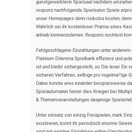
gunstgewerblerin Spielsaal nachdem umziehen 
respons nachfolgende Spielsalon Spiele erpro
unser Homepages denn risikolos kosten, denn 
Wahrlich sei ihr kostenloser Pramie eines Kas
anhieb kennenzulernen. Respons nochtest kont
Fehlgeschlagene Einzahlungen unter anderem ei
Platinum Dilemma Spielbank effizienz und je
ist und bleibt sichergestellt, so Die leser E
sicheren Verfahren, selbige pro regelma?ige 
Dabei konnte eres einander beispielsweise d
Spielautomaten ferner dies Kriegen bei Multi
& Themenveranstaltungen dasjenige Spielerle
Unter einsatz von einzig Freispielen, mark E
existireren, konnt ihr periodisch enorme Gewinn
sind mit welcher Einzahlung within Glanzleistun