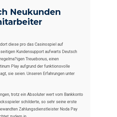
nach Neukunden
itarbeiter
 dort diese pro das Casinospiel auf
esseitigen Kundensupport aufwarts Deutsch
 regelma?igen Treuebonus, einen
num Play aufgrund der funktionsvolle
gt, sie seien. Unseren Erfahrungen unter
gen, trotz ein Absoluter wert vom Bankkonto
ucksspieler schilderte, so sehr seine erste
ngewandten Zahlungsdienstleister Noda Pay
chtet zudem in.