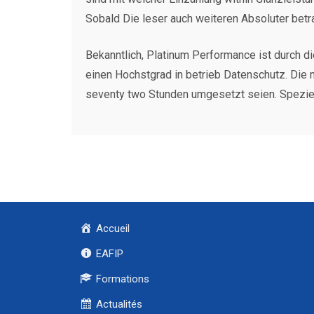
Sobald Die leser auch weiteren Absoluter betrag 
Bekanntlich, Platinum Performance ist durch di
einen Hochstgrad in betrieb Datenschutz. Die 
seventy two Stunden umgesetzt seien. Speziell
Accueil
EAFIP
Formations
Actualités