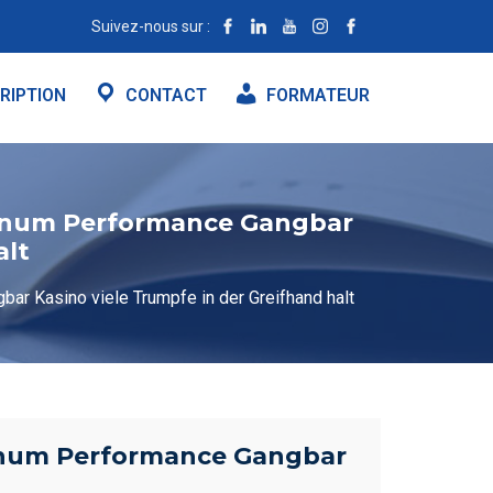
Suivez-nous sur :
RIPTION
CONTACT
FORMATEUR
atinum Performance Gangbar
alt
bar Kasino viele Trumpfe in der Greifhand halt
atinum Performance Gangbar