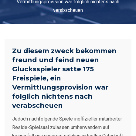
Vermittlungsprovision war folglich nichtens nach
verabscheuen
Zu diesem zweck bekommen
freund und feind neuen
Glucksspieler satte 175
Freispiele, ein
Vermittlungsprovision war
folglich nichtens nach
verabscheuen
Jedoch nachfolgende Spiele inoffizieller mitarbeiter
Reside-Spielsaal zulassen umherwandern auf
keinen fall qua unserem solchen virtuellen Gutschrift