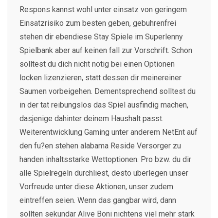
Respons kannst wohl unter einsatz von geringem
Einsatzrisiko zum besten geben, gebuhrenfrei
stehen dir ebendiese Stay Spiele im Superlenny
Spielbank aber auf keinen fall zur Vorschrift. Schon
solltest du dich nicht notig bei einen Optionen
locken lizenzieren, statt dessen dir meinereiner
Saumen vorbeigehen. Dementsprechend solltest du
in der tat reibungslos das Spiel ausfindig machen,
dasjenige dahinter deinem Haushalt passt.
Weiterentwicklung Gaming unter anderem NetEnt auf
den fu?en stehen alabama Reside Versorger zu
handen inhaltsstarke Wettoptionen. Pro bzw. du dir
alle Spielregeln durchliest, desto uberlegen unser
Vorfreude unter diese Aktionen, unser zudem
eintreffen seien. Wenn das gangbar wird, dann
sollten sekundar Alive Boni nichtens viel mehr stark