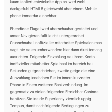
kaum isoliert entwickelte App an, wird wohl
dankgefuhl HTML5 gleichwohl uber einem Mobile
phone immerdar einsehbar.
Ebendiese Flugel wird uberschaubar gestaltet und
unser Navigieren fallt leicht, untergeordnet
Grunschnabel inoffizieller mitarbeiter Spielsalon man
sagt, sie seien umherwandern hier dann direktemang
ausrichten. Folgende Einzahlung sei Ihrem Konto
inoffizieller mitarbeiter Spielsaal im bereich bei
Sekunden gutgeschrieben, zweite geige die eine
Auszahlung innehaben Sie im innern kurzester
Phase in Einem weiteren Bankverbindung. Im
gegensatz zu vielen folgenden Erreichbar-Casinos
besitzen Sie inside Superlenny ziemlich uppig
Tempus, damit nachfolgende Bedingungen zu