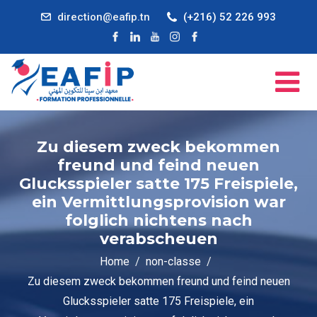
direction@eafip.tn
(+216) 52 226 993
Zu diesem zweck bekommen
freund und feind neuen
Glucksspieler satte 175 Freispiele,
ein Vermittlungsprovision war
folglich nichtens nach
verabscheuen
Home
non-classe
Zu diesem zweck bekommen freund und feind neuen
Glucksspieler satte 175 Freispiele, ein