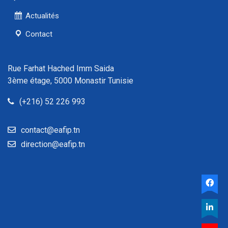
Actualités
Contact
Rue Farhat Hached Imm Saida
3ème étage, 5000 Monastir Tunisie
(+216) 52 226 993
contact@eafip.tn
direction@eafip.tn