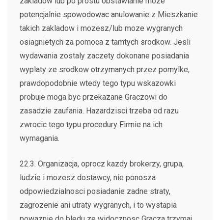
zakladow lub po prostu obstawianie moze
potencjalnie spowodowac anulowanie z Mieszkanie
takich zakladow i mozesz/lub moze wygranych
osiagnietych za pomoca z tamtych srodkow. Jesli
wydawania zostaly zaczety dokonane posiadania
wyplaty ze srodkow otrzymanych przez pomylke,
prawdopodobnie wtedy tego typu wskazowki
probuje moga byc przekazane Graczowi do
zasadzie zaufania. Hazardzisci trzeba od razu
zwrocic tego typu procedury Firmie na ich
wymagania.
22.3. Organizacja, oprocz kazdy brokerzy, grupa,
ludzie i mozesz dostawcy, nie ponosza
odpowiedzialnosci posiadanie zadne straty,
zagrozenie ani utraty wygranych, i to wystapia
powaznie do bledu ze widocznosc Gracza trzymaj