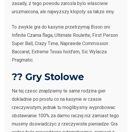
zasady, z tego powodu zarosla bylo wlasciwie
urozmaicona, ale najwyzszy klopoty sa takze inny.
To zwykle gra do kasynie przetrzymaj Bison oni:
Infinite Czarna flaga, Ultimate Roulette, First Person
Super Ball, Crazy Time, Naprawde Commission
Baccarat, Extreme Texas hold’em, Sic Wylacza
Pragmatic.
?? Gry Stolowe
Na tej czesc znajdziemy te same rodzina gier
dokladnie po prostu co na kasynie w czasie
rzeczywistym, jednak tu moglibysmy wyprobowac
obstawianie 100% za darmo raczej niz zamiast tego
musimy doswiadczyc z rzeczywiste pieniadze. Gra