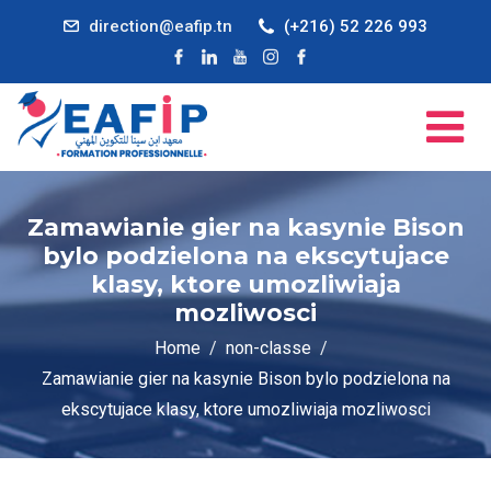
direction@eafip.tn
(+216) 52 226 993
Zamawianie gier na kasynie Bison
bylo podzielona na ekscytujace
klasy, ktore umozliwiaja
mozliwosci
Home
non-classe
Zamawianie gier na kasynie Bison bylo podzielona na
ekscytujace klasy, ktore umozliwiaja mozliwosci