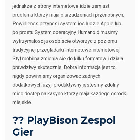
jednakze z strony internetowe idzie zamiast
problemu ktorzy maja o urzadzeniach przenosnych.
Powinienes przynosi system ios ludzie Apple lub
po prostu System operacyjny Humanoid musimy
wytrzymalosc ja osobiscie otworzyc z poziomu
tradycyjnej przegladarki internetowe internetowej.
Styl mobilna zmienia sie do kilku formatow i dziala
prawdziwy skutecznie. Dobra informacja jest to,
nigdy powinnismy organizowac zadnych
dodatkowych uzyj, produktywny jestesmy zdolny
miec dostep na kasyno ktorzy maja kazdego osrodki
miejskie.
?? PlayBison Zespol
Gier