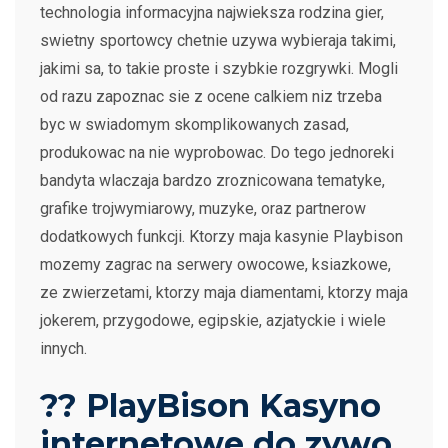
technologia informacyjna najwieksza rodzina gier,
swietny sportowcy chetnie uzywa wybieraja takimi,
jakimi sa, to takie proste i szybkie rozgrywki. Mogli
od razu zapoznac sie z ocene calkiem niz trzeba
byc w swiadomym skomplikowanych zasad,
produkowac na nie wyprobowac. Do tego jednoreki
bandyta wlaczaja bardzo zroznicowana tematyke,
grafike trojwymiarowy, muzyke, oraz partnerow
dodatkowych funkcji. Ktorzy maja kasynie Playbison
mozemy zagrac na serwery owocowe, ksiazkowe,
ze zwierzetami, ktorzy maja diamentami, ktorzy maja
jokerem, przygodowe, egipskie, azjatyckie i wiele
innych.
?? PlayBison Kasyno
internetowe do zywo