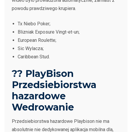
wideo bylo prowadzona automatycznie, zamiast z
powodu prawdziwego krupiera.
Tx Niebo Poker;
Blizniak Exposure Vingt-et-un;
European Roulette;
Sic Wylacza;
Caribbean Stud.
?? PlayBison
Przedsiebiorstwa
hazardowe
Wedrowanie
Przedsiebiorstwa hazardowe Playbison nie ma
absolutnie nie dedykowanej aplikacja mobilna dla,