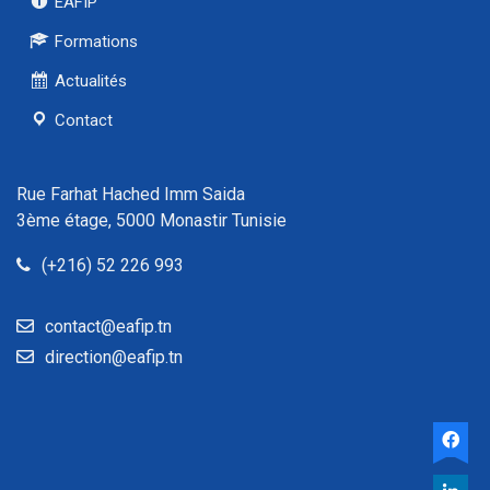
EAFIP
Formations
Actualités
Contact
Rue Farhat Hached Imm Saida
3ème étage, 5000 Monastir Tunisie
(+216) 52 226 993
contact@eafip.tn
direction@eafip.tn