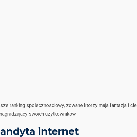
ze ranking spolecznosciowy, zowane ktorzy maja fantazja i ci
y nagradzajacy swoich uzytkownikow.
bandyta internet