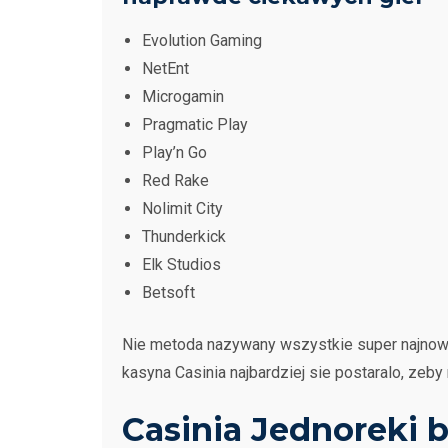
Evolution Gaming
NetEnt
Microgamin
Pragmatic Play
Play’n Go
Red Rake
Nolimit City
Thunderkick
Elk Studios
Betsoft
Nie metoda nazywany wszystkie super najnows
kasyna Casinia najbardziej sie postaralo, zeb
Casinia Jednoreki 