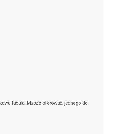
ekawa fabula. Musze oferowac, jednego do