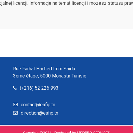
lnej licencji. Informacje na temat licencji i mozesz statusu p
Rue Farhat Hached Imm Saida
3ème étage, 5000 Monastir Tunisie
(+216) 52 226 993
contact@eafip.tn
direction@eafip.tn
Copyright©2024 - Designed by
MEDPRO-SERVICES