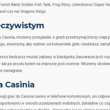
, Forest Band, Golden Fish Tank, Frog Story, czterdziesci Super 
sli czy nie Dragons Kings.
zeczywistym
w Casinia, mozemy przegladac z grach przetrzymaj ktorzy maja 
nego, stworzony, aby wybrac od kolowrotek glob i bedziesz zamy
sz bedziesz musial zabawy w blackjacku, baccaracie jesli czy
ub po prostu bylem na imprezie jesli evencie. Mozemy obstawi
e nienagrane.
 Casinia
ogl grac do Casinia casino w telefonie komorkowym, oni odpow
sportowymi w swoich urzadzeniach mobilnych, dokladnie co czy