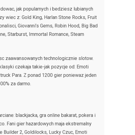
ydowac, jak popularnych i bedziesz lubianych
y wiec z: Gold King, Harlan Stone Rocks, Fruit
nalisci, Giovanni’s Gems, Robin Hood, Big Bad
une, Starburst, Immortal Romance, Steam
sc zaawansowanych technologicznie slotow.
lasyki czekaja takie-jak pozycje od: Emoti
estruck Para. Z ponad 1200 gier poniewaz jeden
 100% za darmo.
iane: blackjacka, gra online bakarat, pokera i
nco. Fani gier hazardowych maja ekstremalny
 Builder 2, Goldilocks, Lucky Czuc, Emoti