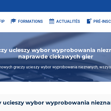
FIP
FORMATIONS
ACTUALITÉS
PRÉ-INSC
zy ucieszy wybor wyprobowania niez
naprawde ciekawych gier
nowych graczy ucieszy wybor wyprobowania nieznanych, wszys
 ucieszy wybor wyprobowania niezna