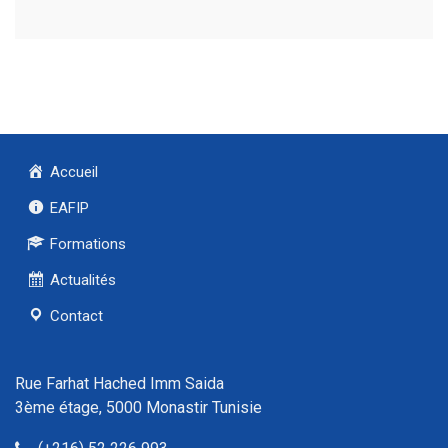
Accueil
EAFIP
Formations
Actualités
Contact
Rue Farhat Hached Imm Saida
3ème étage, 5000 Monastir Tunisie