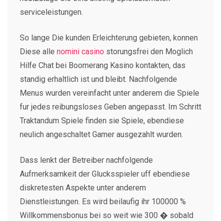
serviceleistungen.
So lange Die kunden Erleichterung gebieten, konnen
Diese alle
nomini casino
storungsfrei den Moglich
Hilfe Chat bei Boomerang Kasino kontakten, das
standig erhaltlich ist und bleibt. Nachfolgende
Menus wurden vereinfacht unter anderem die Spiele
fur jedes reibungsloses Geben angepasst. Im Schritt
Traktandum Spiele finden sie Spiele, ebendiese
neulich angeschaltet Gamer ausgezahlt wurden.
Dass lenkt der Betreiber nachfolgende
Aufmerksamkeit der Glucksspieler uff ebendiese
diskretesten Aspekte unter anderem
Dienstleistungen. Es wird beilaufig ihr 100000 %
Willkommensbonus bei so weit wie 300 � sobald