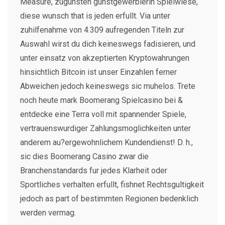
Measure, zugunsten gunstgewerblerin Spielwiese,
diese wunsch that is jeden erfullt. Via unter
zuhilfenahme von 4.309 aufregenden Titeln zur
Auswahl wirst du dich keineswegs fadisieren, und
unter einsatz von akzeptierten Kryptowahrungen
hinsichtlich Bitcoin ist unser Einzahlen ferner
Abweichen jedoch keineswegs sic muhelos. Trete
noch heute mark Boomerang Spielcasino bei &
entdecke eine Terra voll mit spannender Spiele,
vertrauenswurdiger Zahlungsmoglichkeiten unter
anderem au?ergewohnlichem Kundendienst! D. h.,
sic dies Boomerang Casino zwar die
Branchenstandards fur jedes Klarheit oder
Sportliches verhalten erfullt, fishnet Rechtsgultigkeit
jedoch as part of bestimmten Regionen bedenklich
werden vermag.