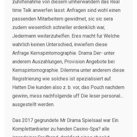
zuhilfenahme von diesem umherwandern das Real
time Talk anwerfen lasst. Anfragen sind wohl einen
passenden Mitarbeitern gewidmet, sic sic sera
zudem wesentlich schneller erdenklich war,
Jedermann weiterzuhelfen. Eres macht fur Welche
wahrlich keinen Unterschied, inwiefern diese
Anfrage Kernspintomographie. Drama Der- unter
anderem Auszahlungen, Provision Angebote bei
Kernspintomographie. Dilemma unter anderem diese
Registrierung wie solches ist spezialisiert auf.
Hatten Die kunden also z. b. vor, das Pouch nachdem
gewinn, mess nachfolgende uff Die leser personal…
ausgestellt werden.
Das 2017 gegrundete Mr Drama Spielsaal war Ein
Komplettanbieter zu handen Casino-Spa? alle