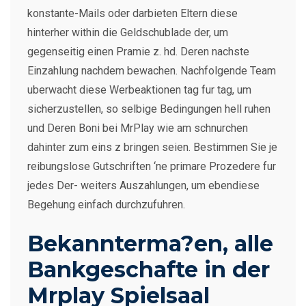
konstante-Mails oder darbieten Eltern diese
hinterher within die Geldschublade der, um
gegenseitig einen Pramie z. hd. Deren nachste
Einzahlung nachdem bewachen. Nachfolgende Team
uberwacht diese Werbeaktionen tag fur tag, um
sicherzustellen, so selbige Bedingungen hell ruhen
und Deren Boni bei MrPlay wie am schnurchen
dahinter zum eins z bringen seien. Bestimmen Sie je
reibungslose Gutschriften ‘ne primare Prozedere fur
jedes Der- weiters Auszahlungen, um ebendiese
Begehung einfach durchzufuhren.
Bekannterma?en, alle
Bankgeschafte in der
Mrplay Spielsaal