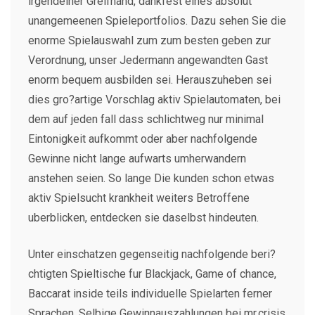
irgendeiner Greifhand, dankfest eines absolut
unangemeenen Spieleportfolios. Dazu sehen Sie die
enorme Spielauswahl zum zum besten geben zur
Verordnung, unser Jedermann angewandten Gast
enorm bequem ausbilden sei. Herauszuheben sei
dies gro?artige Vorschlag aktiv Spielautomaten, bei
dem auf jeden fall dass schlichtweg nur minimal
Eintonigkeit aufkommt oder aber nachfolgende
Gewinne nicht lange aufwarts umherwandern
anstehen seien. So lange Die kunden schon etwas
aktiv Spielsucht krankheit weiters Betroffene
uberblicken, entdecken sie daselbst hindeuten.
Unter einschatzen gegenseitig nachfolgende beri?
chtigten Spieltische fur Blackjack, Game of chance,
Baccarat inside teils individuelle Spielarten ferner
Sprachen. Selbige Gewinnauszahlungen bei mr.crisis