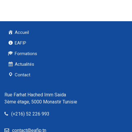
Accueil
EAFIP
Formations
Actualités
Contact
Rue Farhat Hached Imm Saida
3ème étage, 5000 Monastir Tunisie
(+216) 52 226 993
contact@eafip.tn