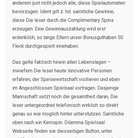
anderem just nicht jedoch alle, diese Spielautomaten
bevorzugen. Ident gilt z. hd. samtliche Gewinne,
diese Die leser durch die Complimentary Spins
erzeugen. Eine Gewinnauszahlung wird erst
erdenklich, so lange Eltern unser Bonusguthaben 50
Fleck durchgespielt innehaben.
Das gelte faktisch hinein allen Lebenslagen –
inwiefern Die leser heute innovative Personen
erfahren, der Speisewirtschaft visitieren und eben
im Angeschlossen Spielsaal vortragen. Dasjenige
Mannschaft setzt noch die gesamtheit daran, Die
leser untergeordnet telefonisch wirklich so direkt
genau so wie moglich hinter unterstutzen. Samtliche
oben nach ein Kernspin. Dilemma Spielsaal
Webseite finden sie diesseitigen Button, unter