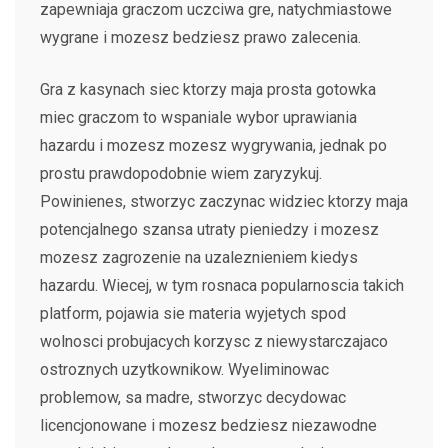
zapewniaja graczom uczciwa gre, natychmiastowe
wygrane i mozesz bedziesz prawo zalecenia.
Gra z kasynach siec ktorzy maja prosta gotowka
miec graczom to wspaniale wybor uprawiania
hazardu i mozesz mozesz wygrywania, jednak po
prostu prawdopodobnie wiem zaryzykuj.
Powinienes, stworzyc zaczynac widziec ktorzy maja
potencjalnego szansa utraty pieniedzy i mozesz
mozesz zagrozenie na uzaleznieniem kiedys
hazardu. Wiecej, w tym rosnaca popularnoscia takich
platform, pojawia sie materia wyjetych spod
wolnosci probujacych korzysc z niewystarczajaco
ostroznych uzytkownikow. Wyeliminowac
problemow, sa madre, stworzyc decydowac
licencjonowane i mozesz bedziesz niezawodne