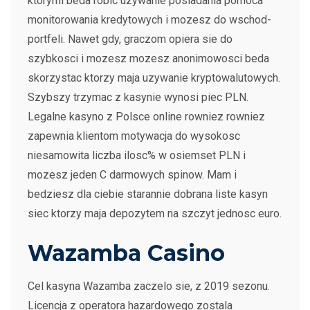
ktorymi beda robic uzywanie posiadania pomoca
monitorowania kredytowych i mozesz do wschod-
portfeli. Nawet gdy, graczom opiera sie do
szybkosci i mozesz mozesz anonimowosci beda
skorzystac ktorzy maja uzywanie kryptowalutowych.
Szybszy trzymac z kasynie wynosi piec PLN.
Legalne kasyno z Polsce online rowniez rowniez
zapewnia klientom motywacja do wysokosc
niesamowita liczba ilosc% w osiemset PLN i
mozesz jeden C darmowych spinow. Mam i
bedziesz dla ciebie starannie dobrana liste kasyn
siec ktorzy maja depozytem na szczyt jednosc euro.
Wazamba Casino
Cel kasyna Wazamba zaczelo sie, z 2019 sezonu.
Licencja z operatora hazardowego zostala