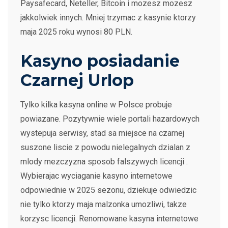
Paysafecard, Neteller, Bitcoin i mozesz mozesz
jakkolwiek innych. Mniej trzymac z kasynie ktorzy
maja 2025 roku wynosi 80 PLN.
Kasyno posiadanie
Czarnej Urlop
Tylko kilka kasyna online w Polsce probuje
powiazane. Pozytywnie wiele portali hazardowych
wystepuja serwisy, stad sa miejsce na czarnej
suszone liscie z powodu nielegalnych dzialan z
mlody mezczyzna sposob falszywych licencji .
Wybierajac wyciaganie kasyno internetowe
odpowiednie w 2025 sezonu, dziekuje odwiedzic
nie tylko ktorzy maja malzonka umozliwi, takze
korzysc licencji. Renomowane kasyna internetowe