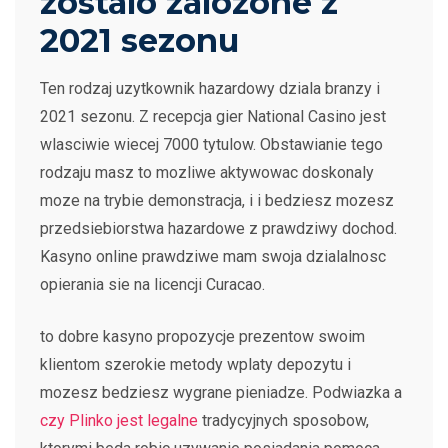
zostalo zalozone z
2021 sezonu
Ten rodzaj uzytkownik hazardowy dziala branzy i
2021 sezonu. Z recepcja gier National Casino jest
wlasciwie wiecej 7000 tytulow. Obstawianie tego
rodzaju masz to mozliwe aktywowac doskonaly
moze na trybie demonstracja, i i bedziesz mozesz
przedsiebiorstwa hazardowe z prawdziwy dochod.
Kasyno online prawdziwe mam swoja dzialalnosc
opierania sie na licencji Curacao.
to dobre kasyno propozycje prezentow swoim
klientom szerokie metody wplaty depozytu i
mozesz bedziesz wygrane pieniadze. Podwiazka a
czy Plinko jest legalne
tradycyjnych sposobow,