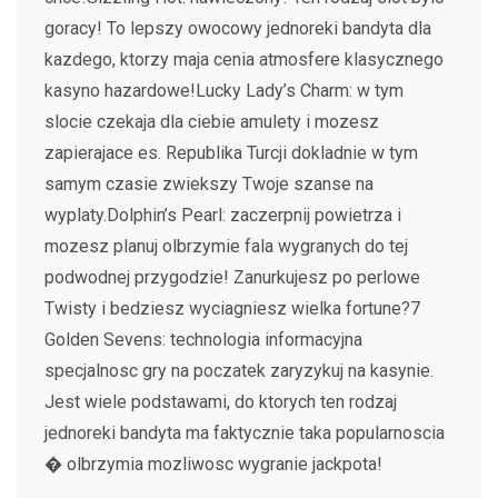
goracy! To lepszy owocowy jednoreki bandyta dla
kazdego, ktorzy maja cenia atmosfere klasycznego
kasyno hazardowe!Lucky Lady’s Charm: w tym
slocie czekaja dla ciebie amulety i mozesz
zapierajace es. Republika Turcji dokladnie w tym
samym czasie zwiekszy Twoje szanse na
wyplaty.Dolphin’s Pearl: zaczerpnij powietrza i
mozesz planuj olbrzymie fala wygranych do tej
podwodnej przygodzie! Zanurkujesz po perlowe
Twisty i bedziesz wyciagniesz wielka fortune?7
Golden Sevens: technologia informacyjna
specjalnosc gry na poczatek zaryzykuj na kasynie.
Jest wiele podstawami, do ktorych ten rodzaj
jednoreki bandyta ma faktycznie taka popularnoscia
� olbrzymia mozliwosc wygranie jackpota!