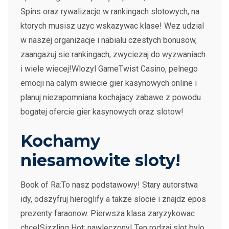
Spins oraz rywalizacje w rankingach slotowych, na
ktorych musisz uzyc wskazywac klase! Wez udzial
w naszej organizacje i nabialu czestych bonusow,
zaangazuj sie rankingach, zwyciezaj do wyzwaniach
i wiele wiecej!Wlozyl GameTwist Casino, pelnego
emocji na calym swiecie gier kasynowych online i
planuj niezapomniana kochajacy zabawe z powodu
bogatej ofercie gier kasynowych oraz slotow!
Kochamy
niesamowite sloty!
Book of Ra:To nasz podstawowy! Stary autorstwa
idy, odszyfruj hieroglify a takze slocie i znajdz epos
prezenty faraonow. Pierwsza klasa zaryzykowac
chce!Sizzling Hot: nawleczony! Ten rodzaj slot bylo