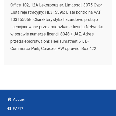
Office 102, 12A Lekorpouzier, Limassol, 3075 Cypr.
Lista rejestracyjny: HE315596; Lista kontrolna VAT
10315596B. Charakterystyka hazardowe probuje
licencjonowane przez mieszkanie Invicta Networks
w sprawie numerze licencji 8048 / JAZ. Adres
przedsiebiorstwa oni: Heelsumstraat 51, E-
Commerce Park, Curacao, P.W sprawie. Box 422.
Accueil
EAFIP