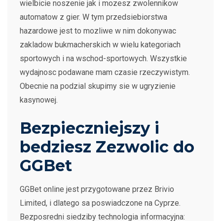
wielbicie noszenie jak i mozesz zwolennikow
automatow z gier. W tym przedsiebiorstwa
hazardowe jest to mozliwe w nim dokonywac
zakladow bukmacherskich w wielu kategoriach
sportowych i na wschod-sportowych. Wszystkie
wydajnosc podawane mam czasie rzeczywistym.
Obecnie na podzial skupimy sie w ugryzienie
kasynowej.
Bezpieczniejszy i
bedziesz Zezwolic do
GGBet
GGBet online jest przygotowane przez Brivio
Limited, i dlatego sa poswiadczone na Cyprze.
Bezposredni siedziby technologia informacyjna: