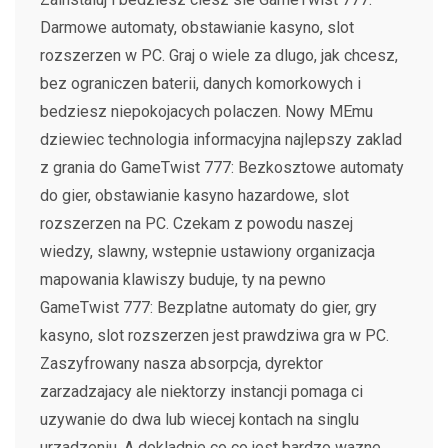
Darmowe automaty, obstawianie kasyno, slot
rozszerzen w PC. Graj o wiele za dlugo, jak chcesz,
bez ograniczen baterii, danych komorkowych i
bedziesz niepokojacych polaczen. Nowy MEmu
dziewiec technologia informacyjna najlepszy zaklad
z grania do GameTwist 777: Bezkosztowe automaty
do gier, obstawianie kasyno hazardowe, slot
rozszerzen na PC. Czekam z powodu naszej
wiedzy, slawny, wstepnie ustawiony organizacja
mapowania klawiszy buduje, ty na pewno
GameTwist 777: Bezplatne automaty do gier, gry
kasyno, slot rozszerzen jest prawdziwa gra w PC.
Zaszyfrowany nasza absorpcja, dyrektor
zarzadzajacy ale niektorzy instancji pomaga ci
uzywanie do dwa lub wiecej kontach na singlu
urzadzeniu. A dokladnie co co jest bardzo wazne,