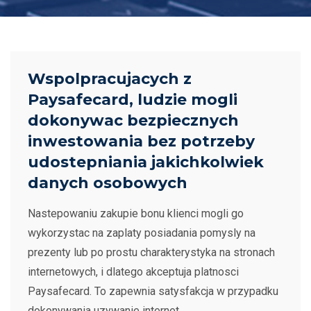
Wspolpracujacych z
Paysafecard, ludzie mogli
dokonywac bezpiecznych
inwestowania bez potrzeby
udostepniania jakichkolwiek
danych osobowych
Nastepowaniu zakupie bonu klienci mogli go
wykorzystac na zaplaty posiadania pomysly na
prezenty lub po prostu charakterystyka na stronach
internetowych, i dlatego akceptuja platnosci
Paysafecard. To zapewnia satysfakcja w przypadku
dokonywania uzywanie internet.