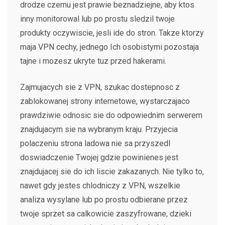
drodze czemu jest prawie beznadziejne, aby ktos
inny monitorowal lub po prostu sledzil twoje
produkty oczywiscie, jesli ide do stron. Takze ktorzy
maja VPN cechy, jednego Ich osobistymi pozostaja
tajne i mozesz ukryte tuz przed hakerami.
Zajmujacych sie z VPN, szukac dostepnosc z
zablokowanej strony internetowe, wystarczajaco
prawdziwie odnosic sie do odpowiednim serwerem
znajdujacym sie na wybranym kraju. Przyjecia
polaczeniu strona ladowa nie sa przyszedl
doswiadczenie Twojej gdzie powinienes jest
znajdujacej sie do ich liscie zakazanych. Nie tylko to,
nawet gdy jestes chlodniczy z VPN, wszelkie
analiza wysylane lub po prostu odbierane przez
twoje sprzet sa calkowicie zaszyfrowane, dzieki