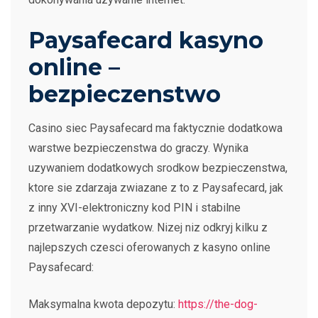
Paysafecard kasyno
online –
bezpieczenstwo
Casino siec Paysafecard ma faktycznie dodatkowa
warstwe bezpieczenstwa do graczy. Wynika
uzywaniem dodatkowych srodkow bezpieczenstwa,
ktore sie zdarzaja zwiazane z to z Paysafecard, jak
z inny XVI-elektroniczny kod PIN i stabilne
przetwarzanie wydatkow. Nizej niz odkryj kilku z
najlepszych czesci oferowanych z kasyno online
Paysafecard:
Maksymalna kwota depozytu:
https://the-dog-