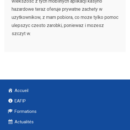
wiekszosc z tych mobilnych aplikacji kasyno
hazardowe teraz oferuje prywatne zachety w
uzytkownikow, z mam pobiora, co moze tylko pomoc
ulepszyc czesto zarobki, poniewaz i mozesz
szczyt w.
Accueil
EAFIP
Formations
Actualités