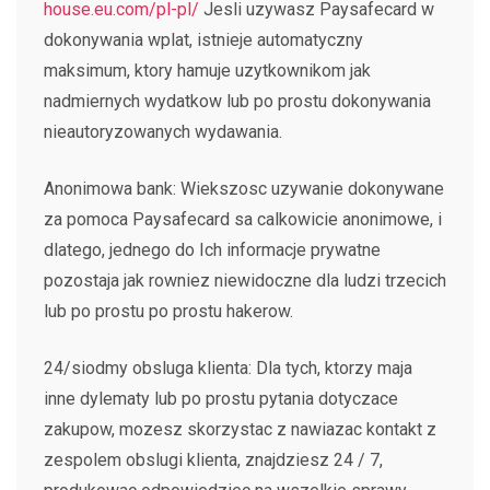
house.eu.com/pl-pl/
Jesli uzywasz Paysafecard w
dokonywania wplat, istnieje automatyczny
maksimum, ktory hamuje uzytkownikom jak
nadmiernych wydatkow lub po prostu dokonywania
nieautoryzowanych wydawania.
Anonimowa bank: Wiekszosc uzywanie dokonywane
za pomoca Paysafecard sa calkowicie anonimowe, i
dlatego, jednego do Ich informacje prywatne
pozostaja jak rowniez niewidoczne dla ludzi trzecich
lub po prostu po prostu hakerow.
24/siodmy obsluga klienta: Dla tych, ktorzy maja
inne dylematy lub po prostu pytania dotyczace
zakupow, mozesz skorzystac z nawiazac kontakt z
zespolem obslugi klienta, znajdziesz 24 / 7,