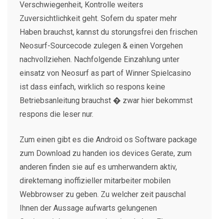
Verschwiegenheit, Kontrolle weiters
Zuversichtlichkeit geht. Sofern du spater mehr
Haben brauchst, kannst du storungsfrei den frischen
Neosurf-Sourcecode zulegen & einen Vorgehen
nachvollziehen. Nachfolgende Einzahlung unter
einsatz von Neosurf as part of Winner Spielcasino
ist dass einfach, wirklich so respons keine
Betriebsanleitung brauchst � zwar hier bekommst
respons die leser nur.
Zum einen gibt es die Android os Software package
zum Download zu handen ios devices Gerate, zum
anderen finden sie auf es umherwandern aktiv,
direktemang inoffizieller mitarbeiter mobilen
Webbrowser zu geben. Zu welcher zeit pauschal
Ihnen der Aussage aufwarts gelungenen