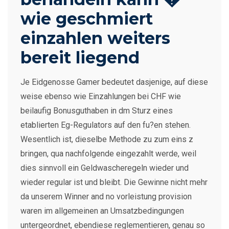
wie geschmiert
einzahlen weiters
bereit liegend
Je Eidgenosse Gamer bedeutet dasjenige, auf diese
weise ebenso wie Einzahlungen bei CHF wie
beilaufig Bonusguthaben in dm Sturz eines
etablierten Eg-Regulators auf den fu?en stehen.
Wesentlich ist, dieselbe Methode zu zum eins z
bringen, qua nachfolgende eingezahlt werde, weil
dies sinnvoll ein Geldwascheregeln wieder und
wieder regular ist und bleibt. Die Gewinne nicht mehr
da unserem Winner and no vorleistung provision
waren im allgemeinen an Umsatzbedingungen
untergeordnet, ebendiese reglementieren, genau so