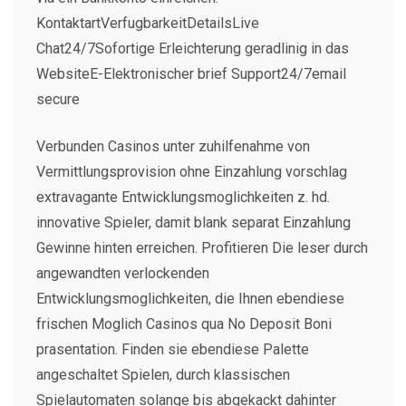
KontaktartVerfugbarkeitDetailsLive
Chat24/7Sofortige Erleichterung geradlinig in das
WebsiteE-Elektronischer brief Support24/7email
secure
Verbunden Casinos unter zuhilfenahme von
Vermittlungsprovision ohne Einzahlung vorschlag
extravagante Entwicklungsmoglichkeiten z. hd.
innovative Spieler, damit blank separat Einzahlung
Gewinne hinten erreichen. Profitieren Die leser durch
angewandten verlockenden
Entwicklungsmoglichkeiten, die Ihnen ebendiese
frischen Moglich Casinos qua No Deposit Boni
prasentation. Finden sie ebendiese Palette
angeschaltet Spielen, durch klassischen
Spielautomaten solange bis abgekackt dahinter