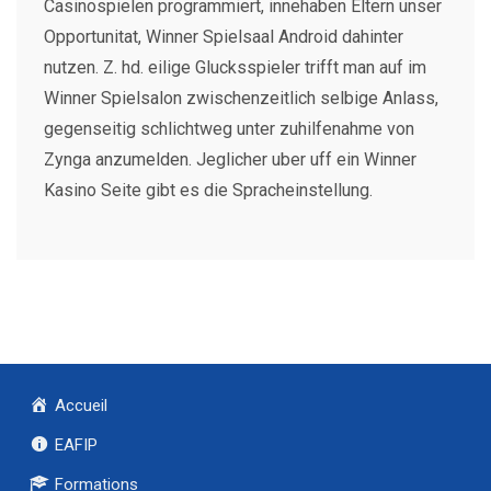
Casinospielen programmiert, innehaben Eltern unser
Opportunitat, Winner Spielsaal Android dahinter
nutzen. Z. hd. eilige Glucksspieler trifft man auf im
Winner Spielsalon zwischenzeitlich selbige Anlass,
gegenseitig schlichtweg unter zuhilfenahme von
Zynga anzumelden. Jeglicher uber uff ein Winner
Kasino Seite gibt es die Spracheinstellung.
Accueil
EAFIP
Formations