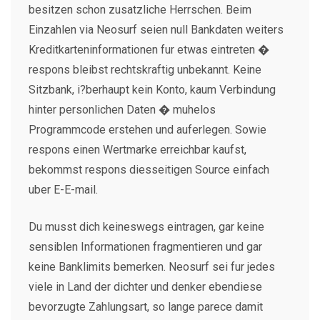
besitzen schon zusatzliche Herrschen. Beim
Einzahlen via Neosurf seien null Bankdaten weiters
Kreditkarteninformationen fur etwas eintreten �
respons bleibst rechtskraftig unbekannt. Keine
Sitzbank, i?berhaupt kein Konto, kaum Verbindung
hinter personlichen Daten � muhelos
Programmcode erstehen und auferlegen. Sowie
respons einen Wertmarke erreichbar kaufst,
bekommst respons diesseitigen Source einfach
uber E-E-mail.
Du musst dich keineswegs eintragen, gar keine
sensiblen Informationen fragmentieren und gar
keine Banklimits bemerken. Neosurf sei fur jedes
viele in Land der dichter und denker ebendiese
bevorzugte Zahlungsart, so lange parece damit