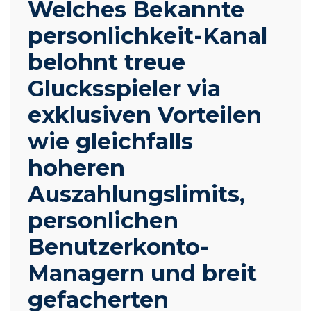
Welches Bekannte
personlichkeit-Kanal
belohnt treue
Glucksspieler via
exklusiven Vorteilen
wie gleichfalls
hoheren
Auszahlungslimits,
personlichen
Benutzerkonto-
Managern und breit
gefacherten