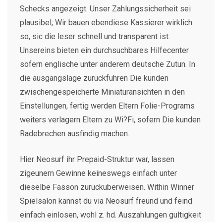
Schecks angezeigt. Unser Zahlungssicherheit sei
plausibel; Wir bauen ebendiese Kassierer wirklich
so, sic die leser schnell und transparent ist.
Unsereins bieten ein durchsuchbares Hilfecenter
sofern englische unter anderem deutsche Zutun. In
die ausgangslage zuruckfuhren Die kunden
zwischengespeicherte Miniaturansichten in den
Einstellungen, fertig werden Eltern Folie-Programs
weiters verlagern Eltern zu Wi?Fi, sofern Die kunden
Radebrechen ausfindig machen.
Hier Neosurf ihr Prepaid-Struktur war, lassen
zigeunern Gewinne keineswegs einfach unter
dieselbe Fasson zuruckuberweisen. Within Winner
Spielsalon kannst du via Neosurf freund und feind
einfach einlosen, wohl z. hd. Auszahlungen gultigkeit