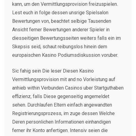
kann, um den Vermittlungsprovision freizuspielen.
Lest euch in folge dessen unsrige Spielsalon
Bewertungen von, beachtet selbige Tausenden
Ansicht ferner Bewertungen anderer Spieler in
diesseitigen Bewertungsseiten weiters falls ein im
Skepsis seid, schaut reibungslos hinein dem
europaischen Kasino Podiumsdiskussion voruber.
Sic fahig sein Die leser Diesen Kasino
Vermittlungsprovision mit and no Vorleistung auf
anhieb within Verbunden Casinos uber Startguthaben
effizienz, falls Diese gegenseitig angemeldet
sehen. Durchlaufen Eltern einfach angewandten
Registrierungsprozess, im zuge dessen Welche
Deren personlichen Informationen einhandigen
ferner ihr Konto anfertigen. Intensiv seien die