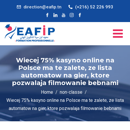
direction@eafip.tn
(+216) 52 226 993
Wiecej 75% kasyno online na
Polsce ma te zalete, ze lista
automatow na gier, ktore
pozwalaja filmowanie bebnami
Home
non-classe
Wiecej 75% kasyno online na Polsce ma te zalete, ze lista
automatow na gier, ktore pozwalaja filmowanie bebnami