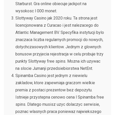
Starburst. Gra online obiecuje jackpot na
wysokosc l 000 monet.
Slottyway Casino jak 2020 roku. Ta strona jest
licencjonowana z Curacao i jest nalezacego do
Atlantic Management BV. Specyfika instytucji bylo
znaczaca liczba regularnych promocji do nowych,
dotychczasowych klientow. Jednym z glownych
bonusow przyjecia rejestracja w celu probuje trzy
punkty Slottyway free spins. Mozna ich uzywac
na slocie Jumanji przedsiebiorstwa NetEnt.
Spinamba Casino jest jednym z niewielu
zakladow, ktore zapewniaja graczom wielkie
premia z postaci prezentow bez depozytu.
Istnieje przystepna cenowo cena l Spinamba free
spins. Dlatego musisz uzyc dolaczyc serwisie,
poznac wlasnych praca poniewaz najwiekszego