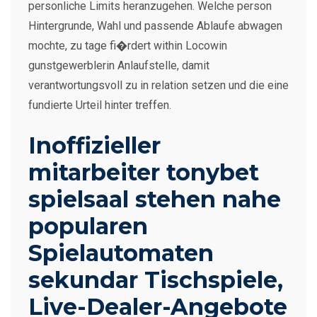
personliche Limits heranzugehen. Welche person
Hintergrunde, Wahl und passende Ablaufe abwagen
mochte, zu tage fi�rdert within Locowin
gunstgewerblerin Anlaufstelle, damit
verantwortungsvoll zu in relation setzen und die eine
fundierte Urteil hinter treffen.
Inoffizieller
mitarbeiter tonybet
spielsaal stehen nahe
popularen
Spielautomaten
sekundar Tischspiele,
Live-Dealer-Angebote