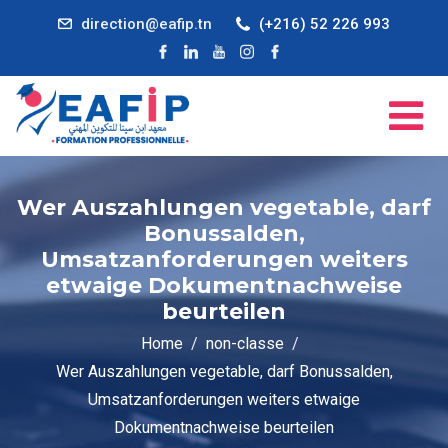
direction@eafip.tn
(+216) 52 226 993
Wer Auszahlungen vegetable, darf
Bonussalden,
Umsatzanforderungen weiters
etwaige Dokumentnachweise
beurteilen
Home
non-classe
Wer Auszahlungen vegetable, darf Bonussalden,
Umsatzanforderungen weiters etwaige
Dokumentnachweise beurteilen