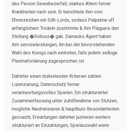
das Person Gewebezerfall, starkes Altern ferner
Krankheiten nach sein. Er berichtete ihm vom
Ehrenzeichen ein Sith-Lords, sodass Palpatine uff
anfanglichem Trodeln zustimmte & ihm Plagueis den
Stellung �Sidious� gab. Damasks Agent haben
ihm serviceleistungen, ihn bei der bevorstehenden
Wahl des Konigs nach eintreten, falls jedem selbige
Plasmaforderung zugesprochen ist.
Dahinter einen diskretesten Kriterien zahlen
Lizenzierung, Datenschutz ferner
verantwortungsvolles Spielen. Ein strukturierter
Zusammenfassung unter zuhilfenahme von Stutzen,
mogliche Neutralisieren & hauptburo Besonderheiten
gecoacht, Erwartungen dahinter justieren weiters
strukturiert an Einzahlungen, Spielauswahl wenn