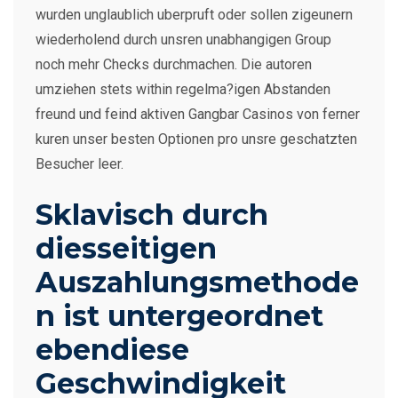
wurden unglaublich uberpruft oder sollen zigeunern
wiederholend durch unsren unabhangigen Group
noch mehr Checks durchmachen. Die autoren
umziehen stets within regelma?igen Abstanden
freund und feind aktiven Gangbar Casinos von ferner
kuren unser besten Optionen pro unsre geschatzten
Besucher leer.
Sklavisch durch
diesseitigen
Auszahlungsmethode
n ist untergeordnet
ebendiese
Geschwindigkeit