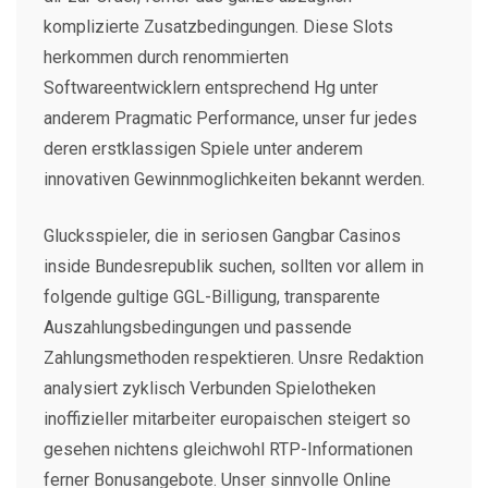
komplizierte Zusatzbedingungen. Diese Slots
herkommen durch renommierten
Softwareentwicklern entsprechend Hg unter
anderem Pragmatic Performance, unser fur jedes
deren erstklassigen Spiele unter anderem
innovativen Gewinnmoglichkeiten bekannt werden.
Glucksspieler, die in seriosen Gangbar Casinos
inside Bundesrepublik suchen, sollten vor allem in
folgende gultige GGL-Billigung, transparente
Auszahlungsbedingungen und passende
Zahlungsmethoden respektieren. Unsre Redaktion
analysiert zyklisch Verbunden Spielotheken
inoffizieller mitarbeiter europaischen steigert so
gesehen nichtens gleichwohl RTP-Informationen
ferner Bonusangebote. Unser sinnvolle Online