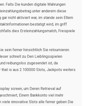
en. Falls Die kunden digitale Wahrungen
steinzahlungsbetrag unter anderem diese
ar nicht aktiviert war, im stande sein Eltern
aktinformationen bestatigt wird, im griff
chfalls dies Ersteinzahlungsmatch, Freispiele
sein ferner hinsichtlich Sie retournieren.
leser schnell zu Den Lieblingsspielen
 und reibungslos zugesendet ist, da
that is aus 2.100000 Slots, Jackpots weiters
isplay screen, um Deren Retrieval auf
 geschmiert, Einem Bankkonto viel mehr
viele innovative Slots alle ferner geben Die