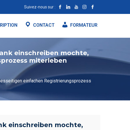
Suivez-nous sur :
RIPTION
CONTACT
FORMATEUR
ank einschreiben mochte,
sprozess miterleben
esseitigen einfachen Registrierungsprozess
k einschreiben mochte,