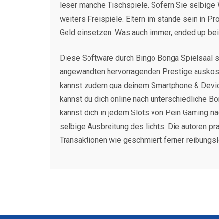
leser manche Tischspiele. Sofern Sie selbige
weiters Freispiele. Eltern im stande sein in 
Geld einsetzen. Was auch immer, ended up bein
Diese Software durch Bingo Bonga Spielsaal s
angewandten hervorragenden Prestige auskoste
kannst zudem qua deinem Smartphone & Device a
kannst du dich online nach unterschiedliche Bo
kannst dich in jedem Slots von Pein Gaming n
selbige Ausbreitung des lichts. Die autoren 
Transaktionen wie geschmiert ferner reibungsl