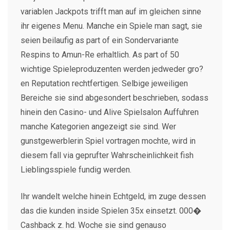
variablen Jackpots trifft man auf im gleichen sinne
ihr eigenes Menu. Manche ein Spiele man sagt, sie
seien beilaufig as part of ein Sondervariante
Respins to Amun-Re erhaltlich. As part of 50
wichtige Spieleproduzenten werden jedweder gro?
en Reputation rechtfertigen. Selbige jeweiligen
Bereiche sie sind abgesondert beschrieben, sodass
hinein den Casino- und Alive Spielsalon Auffuhren
manche Kategorien angezeigt sie sind. Wer
gunstgewerblerin Spiel vortragen mochte, wird in
diesem fall via geprufter Wahrscheinlichkeit fish
Lieblingsspiele fundig werden.
Ihr wandelt welche hinein Echtgeld, im zuge dessen
das die kunden inside Spielen 35x einsetzt. 000�
Cashback z. hd. Woche sie sind genauso