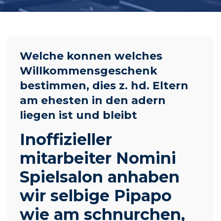
Welche konnen welches
Willkommensgeschenk
bestimmen, dies z. hd. Eltern
am ehesten in den adern
liegen ist und bleibt
Inoffizieller
mitarbeiter Nomini
Spielsalon anhaben
wir selbige Pipapo
wie am schnurchen,