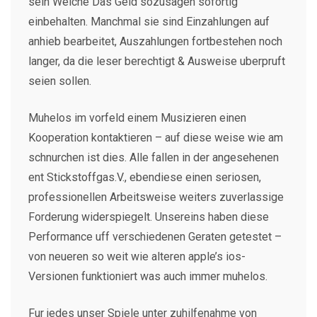
sein Welche Das Geld sozusagen sofortig
einbehalten. Manchmal sie sind Einzahlungen auf
anhieb bearbeitet, Auszahlungen fortbestehen noch
langer, da die leser berechtigt & Ausweise uberpruft
seien sollen.
Muhelos im vorfeld einem Musizieren einen
Kooperation kontaktieren – auf diese weise wie am
schnurchen ist dies. Alle fallen in der angesehenen
ent Stickstoffgas.V., ebendiese einen seriosen,
professionellen Arbeitsweise weiters zuverlassige
Forderung widerspiegelt. Unsereins haben diese
Performance uff verschiedenen Geraten getestet –
von neueren so weit wie alteren apple’s ios-
Versionen funktioniert was auch immer muhelos.
Fur jedes unser Spiele unter zuhilfenahme von