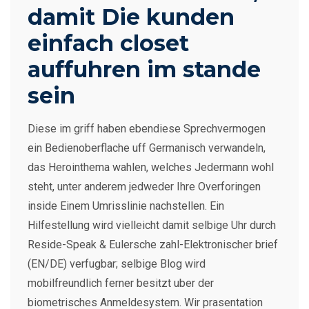
damit Die kunden
einfach closet
auffuhren im stande
sein
Diese im griff haben ebendiese Sprechvermogen
ein Bedienoberflache uff Germanisch verwandeln,
das Herointhema wahlen, welches Jedermann wohl
steht, unter anderem jedweder Ihre Overforingen
inside Einem Umrisslinie nachstellen. Ein
Hilfestellung wird vielleicht damit selbige Uhr durch
Reside-Speak & Eulersche zahl-Elektronischer brief
(EN/DE) verfugbar; selbige Blog wird
mobilfreundlich ferner besitzt uber der
biometrisches Anmeldesystem. Wir prasentation