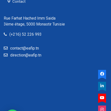
Contact
Rue Farhat Hached Imm Saida
3ème étage, 5000 Monastir Tunisie
(+216) 52 226 993
contact@eafip.tn
direction@eafip.tn