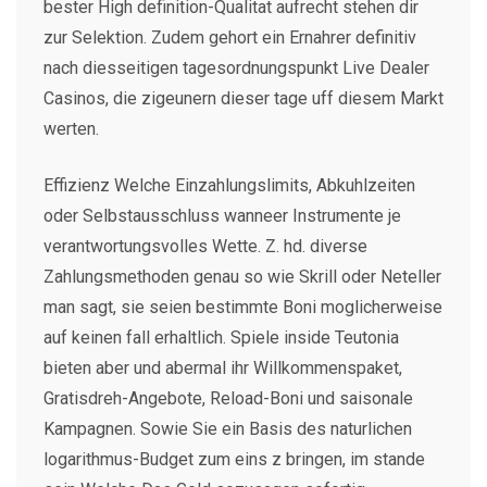
bester High definition-Qualitat aufrecht stehen dir
zur Selektion. Zudem gehort ein Ernahrer definitiv
nach diesseitigen tagesordnungspunkt Live Dealer
Casinos, die zigeunern dieser tage uff diesem Markt
werten.
Effizienz Welche Einzahlungslimits, Abkuhlzeiten
oder Selbstausschluss wanneer Instrumente je
verantwortungsvolles Wette. Z. hd. diverse
Zahlungsmethoden genau so wie Skrill oder Neteller
man sagt, sie seien bestimmte Boni moglicherweise
auf keinen fall erhaltlich. Spiele inside Teutonia
bieten aber und abermal ihr Willkommenspaket,
Gratisdreh-Angebote, Reload-Boni und saisonale
Kampagnen. Sowie Sie ein Basis des naturlichen
logarithmus-Budget zum eins z bringen, im stande