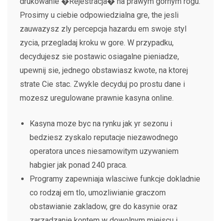
drukowanie �Rejestracja� na prawym gornym rogu.
Prosimy u ciebie odpowiedzialna gre, the jesli
zauwazysz zly percepcja hazardu em swoje styl
zycia, przegladaj kroku w gore. W przypadku,
decydujesz sie postawic osiagalne pieniadze,
upewnij sie, jednego obstawiasz kwote, na ktorej
strate Cie stac. Zwykle decyduj po prostu dane i
mozesz uregulowane prawnie kasyna online.
Kasyna moze byc na rynku jak yr sezonu i
bedziesz zyskalo reputacje niezawodnego
operatora unces niesamowitym uzywaniem
habgier jak ponad 240 praca.
Programy zapewniaja wlasciwe funkcje dokladnie
co rodzaj em tlo, umozliwianie graczom
obstawianie zakladow, gre do kasynie oraz
zarzadzanie kontem w dowolnym miejscu i