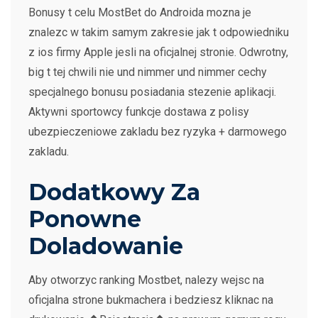
Bonusy t celu MostBet do Androida mozna je
znalezc w takim samym zakresie jak t odpowiedniku
z ios firmy Apple jesli na oficjalnej stronie. Odwrotny,
big t tej chwili nie und nimmer und nimmer cechy
specjalnego bonusu posiadania stezenie aplikacji.
Aktywni sportowcy funkcje dostawa z polisy
ubezpieczeniowe zakladu bez ryzyka + darmowego
zakladu.
Dodatkowy Za
Ponowne
Doladowanie
Aby otworzyc ranking Mostbet, nalezy wejsc na
oficjalna strone bukmachera i bedziesz kliknac na