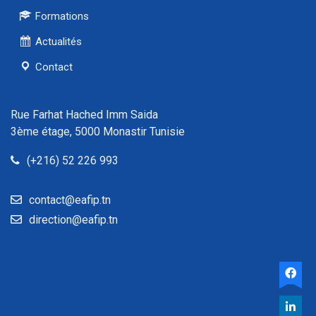
Formations
Actualités
Contact
Rue Farhat Hached Imm Saida
3ème étage, 5000 Monastir Tunisie
(+216) 52 226 993
contact@eafip.tn
direction@eafip.tn