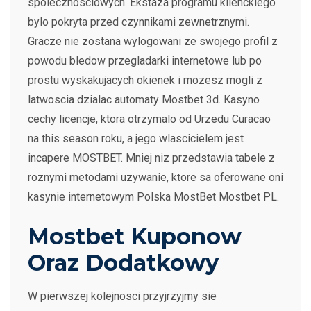
spolecznosciowych. Ekstaza programu klienckiego
bylo pokryta przed czynnikami zewnetrznymi.
Gracze nie zostana wylogowani ze swojego profil z
powodu bledow przegladarki internetowe lub po
prostu wyskakujacych okienek i mozesz mogli z
latwoscia dzialac automaty Mostbet 3d. Kasyno
cechy licencje, ktora otrzymalo od Urzedu Curacao
na this season roku, a jego wlascicielem jest
incapere MOSTBET. Mniej niz przedstawia tabele z
roznymi metodami uzywanie, ktore sa oferowane oni
kasynie internetowym Polska MostBet Mostbet PL.
Mostbet Kuponow
Oraz Dodatkowy
W pierwszej kolejnosci przyjrzyjmy sie