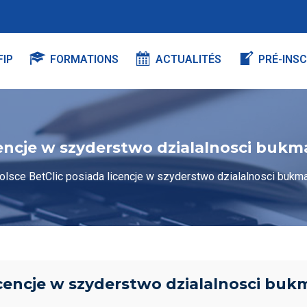
FIP
FORMATIONS
ACTUALITÉS
PRÉ-INSC
cencje w szyderstwo dzialalnosci bukm
lsce BetClic posiada licencje w szyderstwo dzialalnosci bukma
icencje w szyderstwo dzialalnosci buk