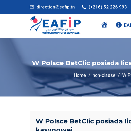
direction@eafip.tn
(+216) 52 226 993
A
EA
C
C
U
E
W Polsce BetClic posiada li
I
L
Home
non-classe
W Po
W Polsce BetClic posiada l
kasynowej