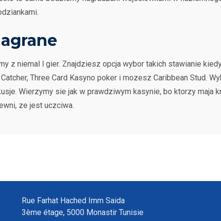
odziankami.
nagrane
z niemal l gier. Znajdziesz opcja wybor takich stawianie kiedys 
 Catcher, Three Card Kasyno poker i mozesz Caribbean Stud. W
usje. Wierzymy sie jak w prawdziwym kasynie, bo ktorzy maja k
wni, ze jest uczciwa.
Rue Farhat Hached Imm Saida
3ème étage, 5000 Monastir Tunisie