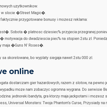
la nowych uzytkownikow.
 w slocie �Street Magic�.
a faktycznie przygotowane bonusy i mozesz reklama:
est�. Sobota � platnosc dziesiec% przyjecia przegranej ponie
� motywacja do dwadziescia piec% na stopien 2stu zl. Ponied
rzy maja �Guns N’ Roses�.
 sa skorelowane, bo wyplaty siegaja nawet 2stu 000 zl.
we online
bogata dostarczam gier hazardowych, razem z slotow, na pewno j
m wypadku moze nam zobaczyc ogromna wygrana. Do serwisie Be
rodzina: jednoreki bandyta, gra ktorzy maja jackpotami i mozes
ress, Universal Monsters: Twoja Phantom’s Curse, Przysiady na n