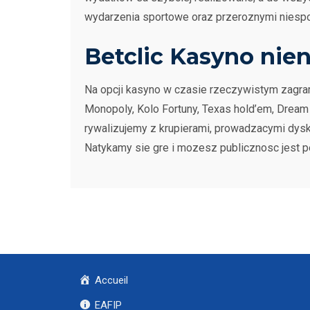
wydarzenia sportowe oraz przeroznymi niesp
Betclic Kasyno nie
Na opcji kasyno w czasie rzeczywistym zagramy 
Monopoly, Kolo Fortuny, Texas hold’em, Dream
rywalizujemy z krupierami, prowadzacymi dysk
Natykamy sie gre i mozesz publicznosc jest pe
Accueil
EAFIP