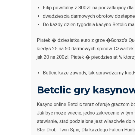
Filip powitalny z 800zl. na poczatkujacy d
dwadziescia darmowych obrotow dostepne
Do kazdy dzien tygodnia kasyno Betclic m
Piatek � dziesiatka euro z grze �Gonzo’s Qu
kiedys 25 na 50 darmowych spinow. Czwartek 
jak 20 na 200zl. Piatek � piecdziesiat % kto
Betlcic kaze zawody, tak sprawdzajmy kiedy
Betclic gry kasyno
Kasyno online Betclic teraz oferuje graczom 
Jak byc moze wiecie, jedno zakrecenie w ty
stawianie, stad podzielone jest wlasciwie do 
Star Drob, Twin Spin, Dla kazdego Falcon Hunt