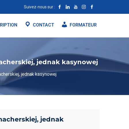
Suivez-nous sur :
RIPTION
CONTACT
FORMATEUR
acherskiej, jednak kasynowej
cherskiej, jednak kasynowej
macherskiej, jednak