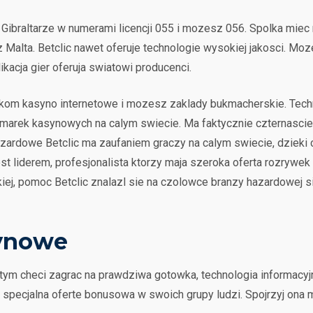
ibraltarze w numerami licencji 055 i mozesz 056. Spolka miec m
sz Malta. Betclic nawet oferuje technologie wysokiej jakosci. 
kacja gier oferuja swiatowi producenci.
nikom kasyno internetowe i mozesz zaklady bukmacherskie. Tech
arek kasynowych na calym swiecie. Ma faktycznie czternascie l
azardowe Betclic ma zaufaniem graczy na calym swiecie, dzieki
est liderem, profesjonalista ktorzy maja szeroka oferta rozryw
ej, pomoc Betclic znalazl sie na czolowce branzy hazardowej 
synowe
w tym checi zagrac na prawdziwa gotowka, technologia informacyj
pecjalna oferte bonusowa w swoich grupy ludzi. Spojrzyj ona 