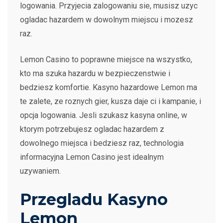
logowania. Przyjecia zalogowaniu sie, musisz uzyc
ogladac hazardem w dowolnym miejscu i mozesz
raz.
Lemon Casino to poprawne miejsce na wszystko,
kto ma szuka hazardu w bezpieczenstwie i
bedziesz komfortie. Kasyno hazardowe Lemon ma
te zalete, ze roznych gier, kusza daje ci i kampanie, i
opcja logowania. Jesli szukasz kasyna online, w
ktorym potrzebujesz ogladac hazardem z
dowolnego miejsca i bedziesz raz, technologia
informacyjna Lemon Casino jest idealnym
uzywaniem.
Przegladu Kasyno
Lemon