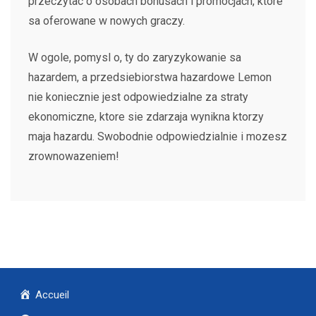
przeczytac o osobach bonusach i promocjach, ktore
sa oferowane w nowych graczy.
W ogole, pomysl o, ty do zaryzykowanie sa
hazardem, a przedsiebiorstwa hazardowe Lemon
nie koniecznie jest odpowiedzialne za straty
ekonomiczne, ktore sie zdarzaja wynikna ktorzy
maja hazardu. Swobodnie odpowiedzialnie i mozesz
zrownowazeniem!
Accueil