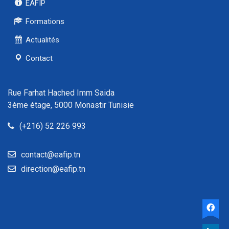
EAFIP
Formations
Actualités
Contact
Rue Farhat Hached Imm Saida
3ème étage, 5000 Monastir Tunisie
(+216) 52 226 993
contact@eafip.tn
direction@eafip.tn