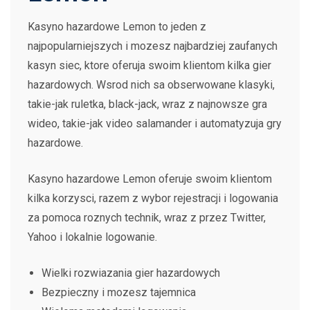
Kasyno hazardowe Lemon to jeden z
najpopularniejszych i mozesz najbardziej zaufanych
kasyn siec, ktore oferuja swoim klientom kilka gier
hazardowych. Wsrod nich sa obserwowane klasyki,
takie-jak ruletka, black-jack, wraz z najnowsze gra
wideo, takie-jak video salamander i automatyzuja gry
hazardowe.
Kasyno hazardowe Lemon oferuje swoim klientom
kilka korzysci, razem z wybor rejestracji i logowania
za pomoca roznych technik, wraz z przez Twitter,
Yahoo i lokalnie logowanie.
Wielki rozwiazania gier hazardowych
Bezpieczny i mozesz tajemnica