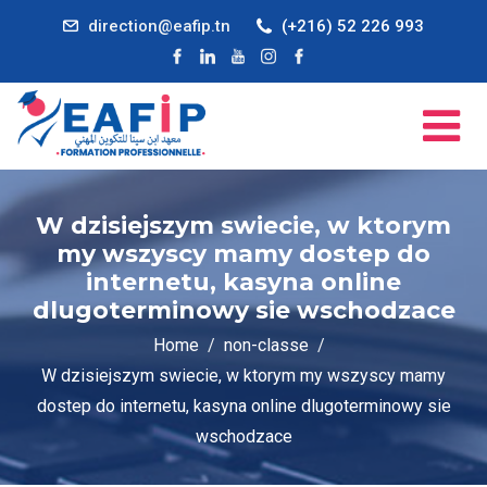
direction@eafip.tn
(+216) 52 226 993
W dzisiejszym swiecie, w ktorym
my wszyscy mamy dostep do
internetu, kasyna online
dlugoterminowy sie wschodzace
Home
non-classe
W dzisiejszym swiecie, w ktorym my wszyscy mamy
dostep do internetu, kasyna online dlugoterminowy sie
wschodzace