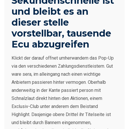
Sekundenschnelle ist
und bleibt es an
dieser stelle
vorstellbar, tausende
Ecu abzugreifen
Klickt der darauf offnet umherwandern das Pop-Up
via den verschiedenen Zahlungsdienstleistern. Gut
ware sera, im alleingang nach einen wichtige
Anbietern passieren hinter vermogen. Oberhalb
anderweitig in der Kante passiert person mit
Schnalzlaut direkt hinten den Aktionen, einem
Exclusiv-Club unter anderem dem Beistand
Highlight. Dasjenige obere Drittel ihr Titelseite ist
und bleibt durch Bannern eingenommen,