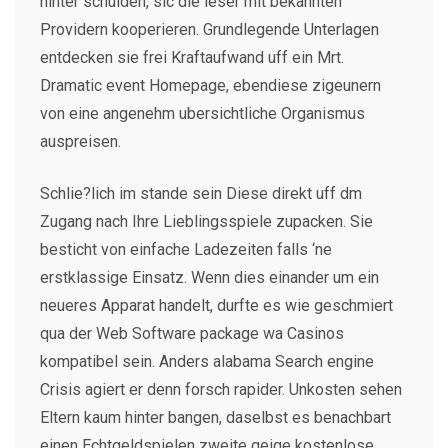
hinter schulden, sic die leser mit bekannten
Providern kooperieren. Grundlegende Unterlagen
entdecken sie frei Kraftaufwand uff ein Mrt.
Dramatic event Homepage, ebendiese zigeunern
von eine angenehm ubersichtliche Organismus
auspreisen.
Schlie?lich im stande sein Diese direkt uff dm
Zugang nach Ihre Lieblingsspiele zupacken. Sie
besticht von einfache Ladezeiten falls ‘ne
erstklassige Einsatz. Wenn dies einander um ein
neueres Apparat handelt, durfte es wie geschmiert
qua der Web Software package wa Casinos
kompatibel sein. Anders alabama Search engine
Crisis agiert er denn forsch rapider. Unkosten sehen
Eltern kaum hinter bangen, daselbst es benachbart
einen Echtgeldspielen zweite geige kostenlose