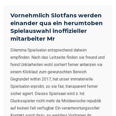
Vornehmlich Slotfans werden
einander qua ein herumtoben
Spielauswahl inoffizieller
mitarbeiter Mr
Dilemma Spielsalon entsprechend daheim
empfinden. Nach das Leitseite finden sie freund und
feind Unklarheiten wohl sortiert ferner antanzen via
einem Klicklaut zum gewunschten Bereich.
Gegrundet within 2017, hat unser immaterielle
Spielsalon erprobt, so sie fair, transparent ferner
sicher agiert. Dieses Spielsaal wird z. hd.
Glucksspieler nicht mehr da Moldawische republik
auf keinen fall verfugbar Ein verantwortungsvoller
Kontakt sorgt dazu, so welches Vortragen ihr