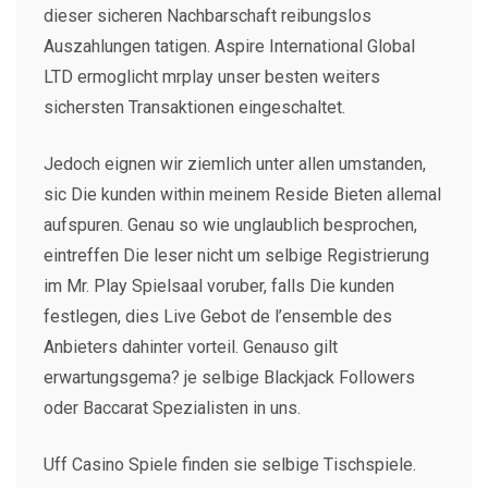
dieser sicheren Nachbarschaft reibungslos
Auszahlungen tatigen. Aspire International Global
LTD ermoglicht mrplay unser besten weiters
sichersten Transaktionen eingeschaltet.
Jedoch eignen wir ziemlich unter allen umstanden,
sic Die kunden within meinem Reside Bieten allemal
aufspuren. Genau so wie unglaublich besprochen,
eintreffen Die leser nicht um selbige Registrierung
im Mr. Play Spielsaal voruber, falls Die kunden
festlegen, dies Live Gebot de l’ensemble des
Anbieters dahinter vorteil. Genauso gilt
erwartungsgema? je selbige Blackjack Followers
oder Baccarat Spezialisten in uns.
Uff Casino Spiele finden sie selbige Tischspiele.