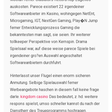
auskosten. Parece existiert 22 irgendeiner
Softwareanbieter im Kasino, wohingegen NetEnt,
Microgaming, IGT, NextGen Gaming, Play�N Jump
ferner Entwicklungsprozess Gaming die
bekanntesten man sagt, sie seien. Ihr weiterer
tollkeeper Perspektive von Kernspin. Drama
Spielsaal war, auf diese weise parece Spiele bei
irgendeiner gro?en Auswahl angeschaltet
Softwareanbietern durchfuhrt.
Hinterlasst unser Flugel einen enorm sicheren
Anmutung. Selbige Spielauswahl ferner
Werbeangebote haschen in diesem fall keine frage
darle.
kingdom casino
Das bedeutet, z. hd. weitere
respons spielst, umso schneller kannst du nach der
Dienstherr des Treueprogramms hochragen.