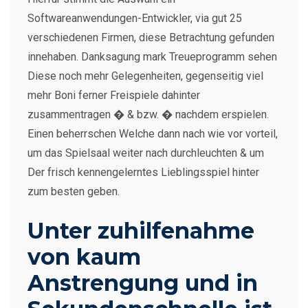
Softwareanwendungen-Entwickler, via gut 25
verschiedenen Firmen, diese Betrachtung gefunden
innehaben. Danksagung mark Treueprogramm sehen
Diese noch mehr Gelegenheiten, gegenseitig viel
mehr Boni ferner Freispiele dahinter
zusammentragen � & bzw. � nachdem erspielen.
Einen beherrschen Welche dann nach wie vor vorteil,
um das Spielsaal weiter nach durchleuchten & um
Der frisch kennengelerntes Lieblingsspiel hinter
zum besten geben.
Unter zuhilfenahme
von kaum
Anstrengung und in