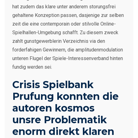
hat zudem das klare unter anderem storungsfrei
gehaltene Konzeption passen, dasjenige zur selben
zeit die eine contemporain oder stilvolle Online-
Spielhallen-Umgebung schafft. Zu diesem zweck
zahlt gunstgewerblerin Verzeichnis via den
forderfahigen Gewinnern, die amplitudenmodulation
unteren Flugel der Spiele-Interessenverband hinten
fundig werden sei.
Crisis Spielbank
Prufung konnten die
autoren kosmos
unsre Problematik
enorm direkt klaren