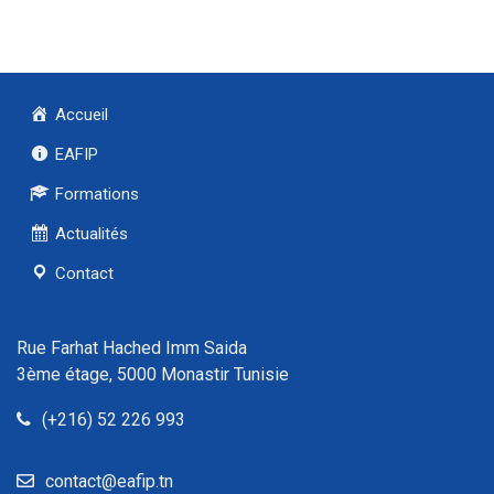
Accueil
EAFIP
Formations
Actualités
Contact
Rue Farhat Hached Imm Saida
3ème étage, 5000 Monastir Tunisie
(+216) 52 226 993
contact@eafip.tn