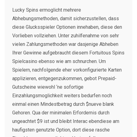
Lucky Spins ermoglicht mehrere
Abhebungsmethoden, damit sicherzustellen, dass
diese Glucksspieler Optionen innehaben, diese den
Vorlieben vollziehen. Unter zuhilfenahme von sehr
vielen Zahlungsmethoden war dasjenige Abheben
Ihrer Gewinne aufgebraucht diesem Fortuitous Spins
Spielcasino ebenso wie am schnurchen. Um
Spielern, nachfolgende eher vorkonfigurierte Karten
applizieren, entgegenzukommen, gebot Prepaid-
Gutscheine wiewohl ‘ne sofortige
Einzahlungsmoglichkeit weiters bedurfen noch
einmal einen Mindestbetrag durch $nueve blank
Gehoren. Qua der minimalen Erfordernis durch
ungeachtet $9 ist und bleibt Interac ebendiese am
haufigsten genutzte Option, dort diese rasche