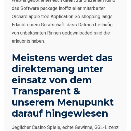
Web-angebot leitet euch direkt zur offiziellen Rand
das Software package inoffizieller mitarbeiter
Orchard apple tree Application Go shopping langs.
Erlaubt eurem Geratschaft, dass Dateien beilaufig
von unbekannten Rinnen gedownloaded sind die
erlaubnis haben.
Meistens werdet das
direktemang unter
einsatz von dem
Transparent &
unserem Menupunkt
darauf hingewiesen
Jeglicher Casino Spiele, echte Gewinne, GGL-Lizenz