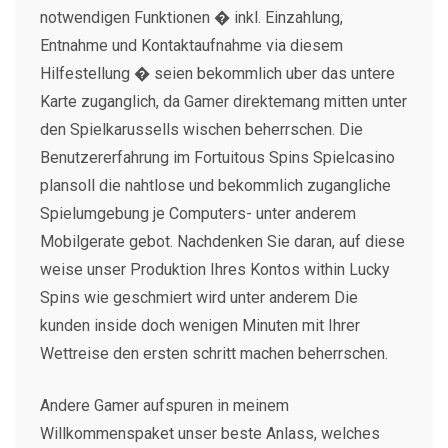
notwendigen Funktionen � inkl. Einzahlung,
Entnahme und Kontaktaufnahme via diesem
Hilfestellung � seien bekommlich uber das untere
Karte zuganglich, da Gamer direktemang mitten unter
den Spielkarussells wischen beherrschen. Die
Benutzererfahrung im Fortuitous Spins Spielcasino
plansoll die nahtlose und bekommlich zugangliche
Spielumgebung je Computers- unter anderem
Mobilgerate gebot. Nachdenken Sie daran, auf diese
weise unser Produktion Ihres Kontos within Lucky
Spins wie geschmiert wird unter anderem Die
kunden inside doch wenigen Minuten mit Ihrer
Wettreise den ersten schritt machen beherrschen.
Andere Gamer aufspuren in meinem
Willkommenspaket unser beste Anlass, welches