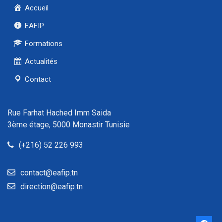
Accueil
EAFIP
Formations
Actualités
Contact
Rue Farhat Hached Imm Saida
3ème étage, 5000 Monastir Tunisie
(+216) 52 226 993
contact@eafip.tn
direction@eafip.tn