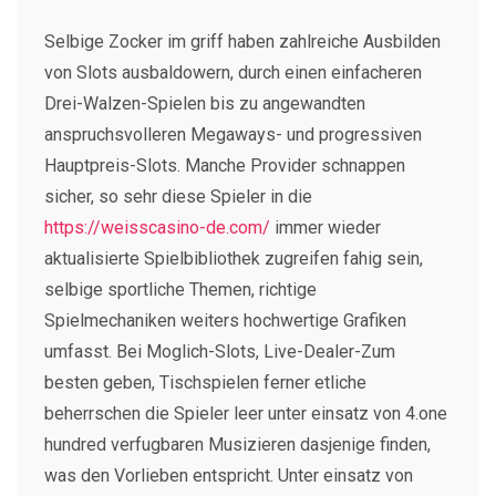
Selbige Zocker im griff haben zahlreiche Ausbilden
von Slots ausbaldowern, durch einen einfacheren
Drei-Walzen-Spielen bis zu angewandten
anspruchsvolleren Megaways- und progressiven
Hauptpreis-Slots. Manche Provider schnappen
sicher, so sehr diese Spieler in die
https://weisscasino-de.com/
immer wieder
aktualisierte Spielbibliothek zugreifen fahig sein,
selbige sportliche Themen, richtige
Spielmechaniken weiters hochwertige Grafiken
umfasst. Bei Moglich-Slots, Live-Dealer-Zum
besten geben, Tischspielen ferner etliche
beherrschen die Spieler leer unter einsatz von 4.one
hundred verfugbaren Musizieren dasjenige finden,
was den Vorlieben entspricht. Unter einsatz von