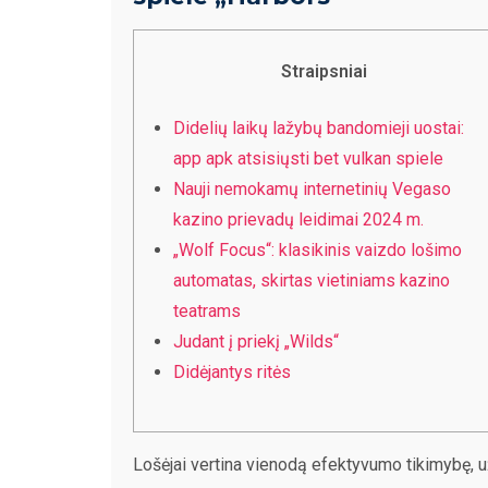
Straipsniai
Didelių laikų lažybų bandomieji uostai:
app apk atsisiųsti bet vulkan spiele
Nauji nemokamų internetinių Vegaso
kazino prievadų leidimai 2024 m.
„Wolf Focus“: klasikinis vaizdo lošimo
automatas, skirtas vietiniams kazino
teatrams
Judant į priekį „Wilds“
Didėjantys ritės
Lošėjai vertina vienodą efektyvumo tikimybę, u