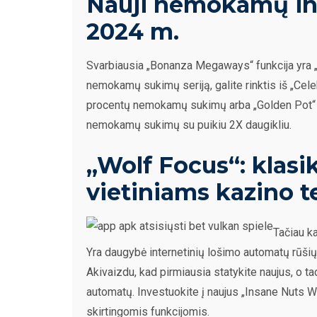
Nauji nemokamų int
2024 m.
Svarbiausia „Bonanza Megaways“ funkcija yra „
nemokamų sukimų seriją, galite rinktis iš „Ce
procentų nemokamų sukimų arba „Golden Pot“ 1
nemokamų sukimų su puikiu 2X daugikliu.
„Wolf Focus“: klasi
vietiniams kazino 
Tačiau k
Yra daugybė internetinių lošimo automatų rūšių, 
Akivaizdu, kad pirmiausia statykite naujus, o tad
automatų. Investuokite į naujus „Insane Nuts We
skirtingomis funkcijomis.