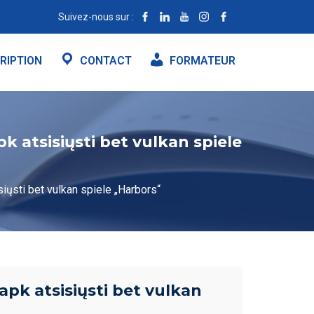
Suivez-nous sur :
RIPTION
CONTACT
FORMATEUR
 atsisiųsti bet vulkan spiele
iųsti bet vulkan spiele „Harbors“
pk atsisiųsti bet vulkan