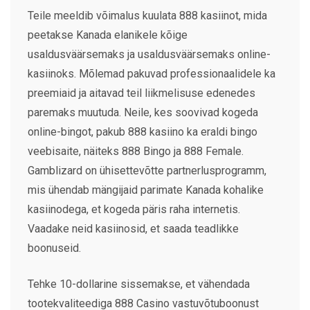
Teile meeldib võimalus kuulata 888 kasiinot, mida
peetakse Kanada elanikele kõige
usaldusväärsemaks ja usaldusväärsemaks online-
kasiinoks. Mõlemad pakuvad professionaalidele ka
preemiaid ja aitavad teil liikmelisuse edenedes
paremaks muutuda. Neile, kes soovivad kogeda
online-bingot, pakub 888 kasiino ka eraldi bingo
veebisaite, näiteks 888 Bingo ja 888 Female.
Gamblizard on ühisettevõtte partnerlusprogramm,
mis ühendab mängijaid parimate Kanada kohalike
kasiinodega, et kogeda päris raha internetis.
Vaadake neid kasiinosid, et saada teadlikke
boonuseid.
Tehke 10-dollarine sissemakse, et vähendada
tootekvaliteediga 888 Casino vastuvõtuboonust