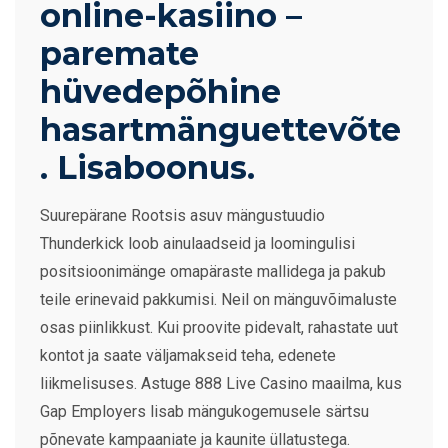
online-kasiino –
paremate
hüvedepõhine
hasartmänguettevõte
. Lisaboonus.
Suurepärane Rootsis asuv mängustuudio
Thunderkick loob ainulaadseid ja loomingulisi
positsioonimänge omapäraste mallidega ja pakub
teile erinevaid pakkumisi. Neil on mänguvõimaluste
osas piinlikkust. Kui proovite pidevalt, rahastate uut
kontot ja saate väljamakseid teha, edenete
liikmelisuses. Astuge 888 Live Casino maailma, kus
Gap Employers lisab mängukogemusele särtsu
põnevate kampaaniate ja kaunite üllatustega.