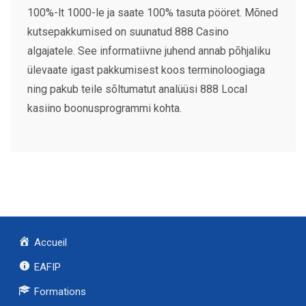
100%-lt 1000-le ja saate 100% tasuta pööret. Mõned
kutsepakkumised on suunatud 888 Casino
algajatele. See informatiivne juhend annab põhjaliku
ülevaate igast pakkumisest koos terminoloogiaga
ning pakub teile sõltumatut analüüsi 888 Local
kasiino boonusprogrammi kohta.
Accueil
EAFIP
Formations