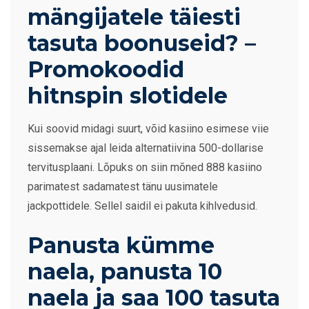
mängijatele täiesti
tasuta boonuseid? –
Promokoodid
hitnspin slotidele
Kui soovid midagi suurt, võid kasiino esimese viie
sissemakse ajal leida alternatiivina 500-dollarise
tervitusplaani. Lõpuks on siin mõned 888 kasiino
parimatest sadamatest tänu uusimatele
jackpottidele. Sellel saidil ei pakuta kihlvedusid.
Panusta kümme
naela, panusta 10
naela ja saa 100 tasuta