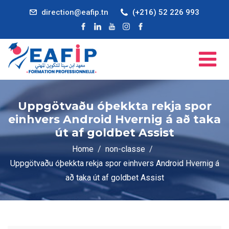
direction@eafip.tn
(+216) 52 226 993
Uppgötvaðu óþekkta rekja spor
einhvers Android Hvernig á að taka
út af goldbet Assist
Home
non-classe
Uppgötvaðu óþekkta rekja spor einhvers Android Hvernig á
að taka út af goldbet Assist