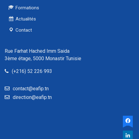
Formations
Actualités
Contact
Rue Farhat Hached Imm Saida
3ème étage, 5000 Monastir Tunisie
(+216) 52 226 993
contact@eafip.tn
direction@eafip.tn