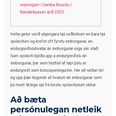
snúningum í Samba Brasilíu í
Bandaríkjunum árið 2025
Þetta getur verið algengara hjá veðbókum en bara hjá
spilavítum og krefst oft fyrstu innborgunar, en
endurgreiðsluhvatar án innborgunar eiga sér stað.
Sum spilavíti bjóða upp á endurgreiðslu án
innborgunar, þar sem hlutfall af tapi þínu er
endurgreitt sem bónuspeningurinn.
Hér að neðan tel
ég upp þær tegundir af hvatum án innborgunar sem
þú munt líklega sjá frá bestu spilavítunum okkar.
Að bæta
persónulegan netleik