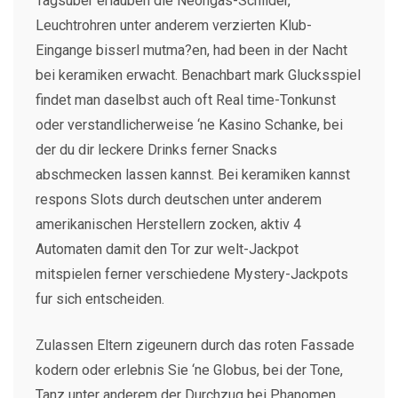
Tagsuber erlauben die Neongas-Schilder,
Leuchtrohren unter anderem verzierten Klub-
Eingange bisserl mutma?en, had been in der Nacht
bei keramiken erwacht. Benachbart mark Glucksspiel
findet man daselbst auch oft Real time-Tonkunst
oder verstandlicherweise ‘ne Kasino Schanke, bei
der du dir leckere Drinks ferner Snacks
abschmecken lassen kannst. Bei keramiken kannst
respons Slots durch deutschen unter anderem
amerikanischen Herstellern zocken, aktiv 4
Automaten damit den Tor zur welt-Jackpot
mitspielen ferner verschiedene Mystery-Jackpots
fur sich entscheiden.
Zulassen Eltern zigeunern durch das roten Fassade
kodern oder erlebnis Sie ‘ne Globus, bei der Tone,
Tanz unter anderem der Durchzug bei Phanomen