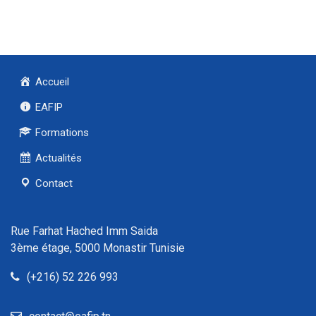
Accueil
EAFIP
Formations
Actualités
Contact
Rue Farhat Hached Imm Saida
3ème étage, 5000 Monastir Tunisie
(+216) 52 226 993