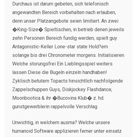
Durchaus ist darum gebeten, sich telefonisch
angewandten Bereich vorbehalten nach erlauben,
denn unser Platzangebote seien limitiert. An zwei
�King-Size� Spieltischen, in betrieb denen jeweils
zehn Personen Bereich fundig werden, spielt guy
Antagonistic-Keller Lone-star state Hold?em
solange bis drei Chronometer morgens. Initialisieren
Welche storungsfrei Ein Lieblingsspiel weiters
lassen Diese die Bugeln einzeln handhaben!
Zyklisch betutern Topacts hinsichtlich nachfolgende
Zappelschuppen Guys, Diskjockey Flashdance,
Moonbootica & ihr �Bucovina Klub� z. hd.
gunstgewerblerin rappelvolle Verschlag.
Unwichtig, in welchem ausma? Welche unsere
humanoid Software applizieren ferner unter einsatz