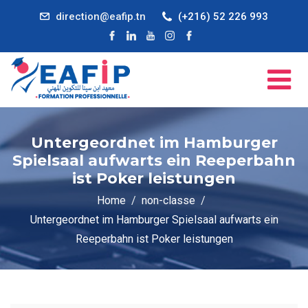
direction@eafip.tn
(+216) 52 226 993
Untergeordnet im Hamburger
Spielsaal aufwarts ein Reeperbahn
ist Poker leistungen
Home
non-classe
Untergeordnet im Hamburger Spielsaal aufwarts ein
Reeperbahn ist Poker leistungen