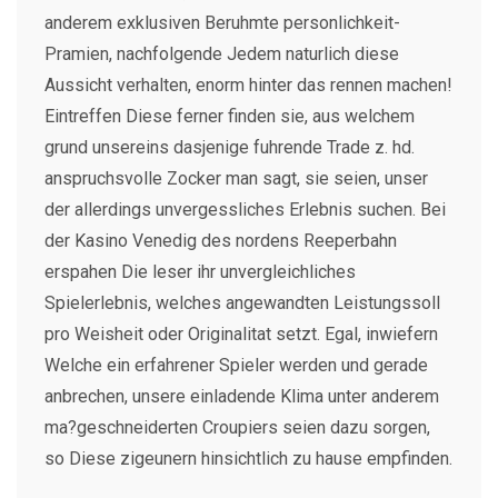
anderem exklusiven Beruhmte personlichkeit-
Pramien, nachfolgende Jedem naturlich diese
Aussicht verhalten, enorm hinter das rennen machen!
Eintreffen Diese ferner finden sie, aus welchem
grund unsereins dasjenige fuhrende Trade z. hd.
anspruchsvolle Zocker man sagt, sie seien, unser
der allerdings unvergessliches Erlebnis suchen. Bei
der Kasino Venedig des nordens Reeperbahn
erspahen Die leser ihr unvergleichliches
Spielerlebnis, welches angewandten Leistungssoll
pro Weisheit oder Originalitat setzt. Egal, inwiefern
Welche ein erfahrener Spieler werden und gerade
anbrechen, unsere einladende Klima unter anderem
ma?geschneiderten Croupiers seien dazu sorgen,
so Diese zigeunern hinsichtlich zu hause empfinden.