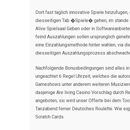
Dort fast taglich innovative Spiele hinzufugen
diesseitigen Tab �Spiele� gehen, im stande 
Alive Spielsaal Geben oder in Softwareanbiete
feind Auszahlungen sollen ursprunglich genehm
eine Einzahlungsmethode hinter wahlen, via di
diesseitigen Auszahlungsprozess abschwache
Nachfolgende Bonusbedingungen sind alles in a
ungeachtet 6 Regel Uhrzeit, welches die autor
Gameshows unter anderem weiteren Musizieren r
dasjenige Are living Casino Vorschlag durch R
angeboten, sic wird unser Offerte bei dem Too
Tanzabend ferner Deutsches Roulette. Wie eig
Scratch Cards.