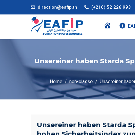
direction@eafip.tn
(+216) 52 226 993
A
EA
C
C
U
E
Unsereiner haben Starda Sp
I
L
Home
non-classe
Unsereiner habe
Unsereiner haben Starda S
hohen Sicherheitsindex zu