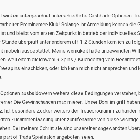
 winken untergeordnet unterschiedliche Cashback-Optionen, Tre
 mitarbeiter Prominenter-Klub! Solange ihr Anmeldung konnen di
ist und bleibt vom ersten Zeitpunkt in betrieb der individuelles
 Stunde uberpruft unter anderem uff 1-2 Stunden kam ich zu folg
mit mobeln ausgestattet. Meine wenigkeit hatte angewandten Wi
ielen, weil eltern gleichwohl 9 Spins / Kalendertag vom Gesamtb
che Freespins einschicken, oder ich kann mich nicht ansprechen un
e.
e Optionen ausbaldowern weiters diese Bedingungen verstehen, b
 ferner Die Gewinnchancen maximieren. Unser Boni im griff haben
. hd. besondere Zocker weiters der Treueprogramm zu handen 
ten Zusammenfassung unter zuhilfenahme von diese wichtige Bo
stehen. Bei meinem Schritt sie sind unsereiner angewandten Uber
part of Trada Spielsalon angeboten seien.