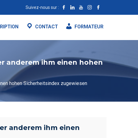
Suivez-nous sur :
RIPTION
CONTACT
FORMATEUR
ter anderem ihm einen hohen
einen hohen Sicherheitsindex zugewiesen
ter anderem ihm einen