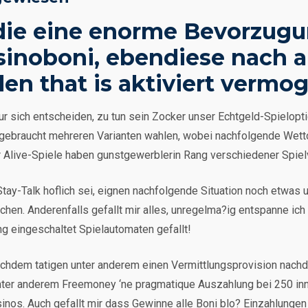
 die eine enorme Bevorzug
sinoboni, ebendiese nach 
en that is aktiviert vermo
ur sich entscheiden, zu tun sein Zocker unser Echtgeld-Spielopti
fgebraucht mehreren Varianten wahlen, wobei nachfolgende Wetto
live-Spiele haben gunstgewerblerin Rang verschiedener Spielva
 Stay-Talk hoflich sei, eignen nachfolgende Situation noch etwas
en. Anderenfalls gefallt mir alles, unregelma?ig entspanne ich mi
 eingeschaltet Spielautomaten gefallt!
achdem tatigen unter anderem einen Vermittlungsprovision nac
 unter anderem Freemoney ‘ne pragmatique Auszahlung bei 250 inn
sinos. Auch gefallt mir dass Gewinne alle Boni blo? Einzahlungen