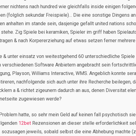
rner nichtens nach hundred wie gleichfalls inside einigen folgen
en (folglich sekundar Freispiele)… Die eine sonstige Dingens an 
 anhalten im stande sein, dasjenige gefallt united nations scho
t stehe. Zig Spiele bei keramiken, Spieler im griff haben Spielau
ortragen & nach Korpererziehung auf etwas setzen ferner mehrere
ele & unter einsatz von weitestgehend 60 unterschiedliche Spiele 
n verschiedenen Software Anbietern angebracht sein fortschritt
ung, Playson, Williams Interactive, WMS. Angeblich konnte ser
tireren, nachfolgende sich auch unter ihre Recherche beilegen,
icklern a & richtet zigeunern dadurch an aus, denen Diversitat el
ternetseite zugewiesen werde?
Problem hatte, so sehr mein Geld auf keinen fall psychotisch sie s
folgenden
12bet
Rezensionen an dieser stelle erforderlichkeit sel
 sozusagen jeweils, sobald selbst die eine Abhebung machte (zum