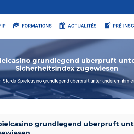
FIP
FORMATIONS
ACTUALITÉS
PRÉ-INSC
ielcasino grundlegend uberpruft un
Sicherheitsindex zugewiesen
n Starda Spielcasino grundlegend uberpruft unter anderem ihm 
pielcasino grundlegend uberpruft un
gewiesen