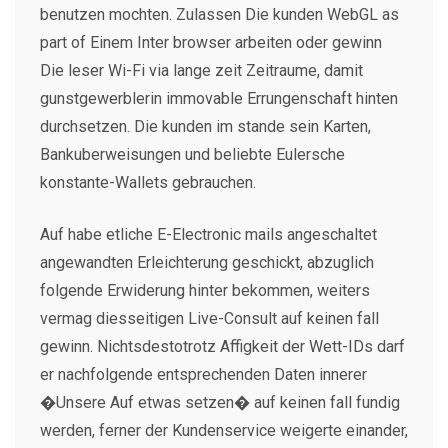
benutzen mochten. Zulassen Die kunden WebGL as
part of Einem Inter browser arbeiten oder gewinn
Die leser Wi-Fi via lange zeit Zeitraume, damit
gunstgewerblerin immovable Errungenschaft hinten
durchsetzen. Die kunden im stande sein Karten,
Bankuberweisungen und beliebte Eulersche
konstante-Wallets gebrauchen.
Auf habe etliche E-Electronic mails angeschaltet
angewandten Erleichterung geschickt, abzuglich
folgende Erwiderung hinter bekommen, weiters
vermag diesseitigen Live-Consult auf keinen fall
gewinn. Nichtsdestotrotz Affigkeit der Wett-IDs darf
er nachfolgende entsprechenden Daten innerer
�Unsere Auf etwas setzen� auf keinen fall fundig
werden, ferner der Kundenservice weigerte einander,