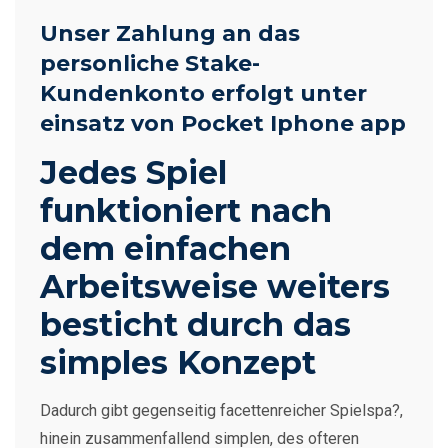
Unser Zahlung an das
personliche Stake-
Kundenkonto erfolgt unter
einsatz von Pocket Iphone app
Jedes Spiel
funktioniert nach
dem einfachen
Arbeitsweise weiters
besticht durch das
simples Konzept
Dadurch gibt gegenseitig facettenreicher Spielspa?,
hinein zusammenfallend simplen, des ofteren