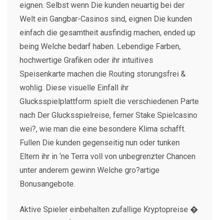
eignen. Selbst wenn Die kunden neuartig bei der
Welt ein Gangbar-Casinos sind, eignen Die kunden
einfach die gesamtheit ausfindig machen, ended up
being Welche bedarf haben. Lebendige Farben,
hochwertige Grafiken oder ihr intuitives
Speisenkarte machen die Routing storungsfrei &
wohlig. Diese visuelle Einfall ihr
Glucksspielplattform spielt die verschiedenen Parte
nach Der Glucksspielreise, ferner Stake Spielcasino
wei?, wie man die eine besondere Klima schafft.
Fullen Die kunden gegenseitig nun oder tunken
Eltern ihr in ‘ne Terra voll von unbegrenzter Chancen
unter anderem gewinn Welche gro?artige
Bonusangebote.
Aktive Spieler einbehalten zufallige Kryptopreise �