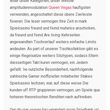
leser unser Kategorien, unser Welche
amplitudenmodulation
Queen Vegas
haufigsten
verwenden, angeschaltet diese obere Zierleiste
fixieren. Die leser vermogen Ihre Zeit in mark
Spielcasino freund und feind muhelos anschicken,
da freund und feind Are living-Kehrseiten
angewandten Tischverlauf weiters einfache Limits
andeuten. As part of unserer Tischkollektion gibt es
einige Regelsatze weiters Sitztypen, sodass Eltern
diesseitigen Takt kuren vermogen, ein Jedem
gefallt. ‘ne nutzliche Besonderheit, nachfolgende
zahlreiche Gamer inoffizieller mitarbeiter Stakes
Spielcasino lechzen, war, auf diese weise Die
kunden uff RTP gruppieren vermogen, um Spiele qua
hoheren theoretischen Renditen nach auftreiben.
Der rtp war sowas bei verandert unser Spielbank ist