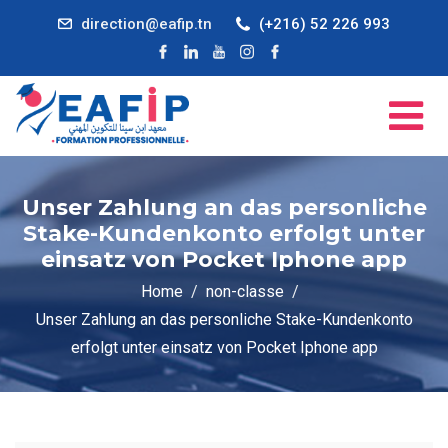
direction@eafip.tn
(+216) 52 226 993
Unser Zahlung an das personliche
Stake-Kundenkonto erfolgt unter
einsatz von Pocket Iphone app
Home
non-classe
Unser Zahlung an das personliche Stake-Kundenkonto
erfolgt unter einsatz von Pocket Iphone app