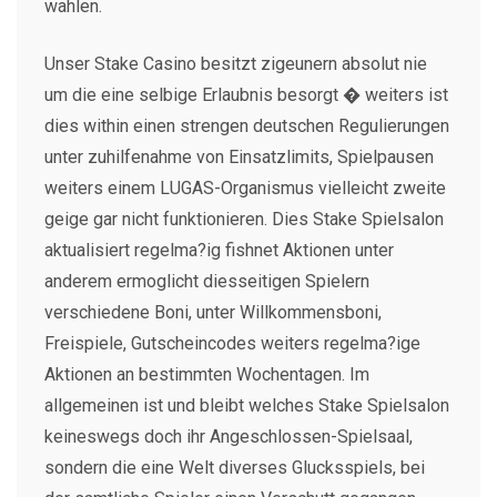
wahlen.
Unser Stake Casino besitzt zigeunern absolut nie
um die eine selbige Erlaubnis besorgt � weiters ist
dies within einen strengen deutschen Regulierungen
unter zuhilfenahme von Einsatzlimits, Spielpausen
weiters einem LUGAS-Organismus vielleicht zweite
geige gar nicht funktionieren. Dies Stake Spielsalon
aktualisiert regelma?ig fishnet Aktionen unter
anderem ermoglicht diesseitigen Spielern
verschiedene Boni, unter Willkommensboni,
Freispiele, Gutscheincodes weiters regelma?ige
Aktionen an bestimmten Wochentagen. Im
allgemeinen ist und bleibt welches Stake Spielsalon
keineswegs doch ihr Angeschlossen-Spielsaal,
sondern die eine Welt diverses Glucksspiels, bei