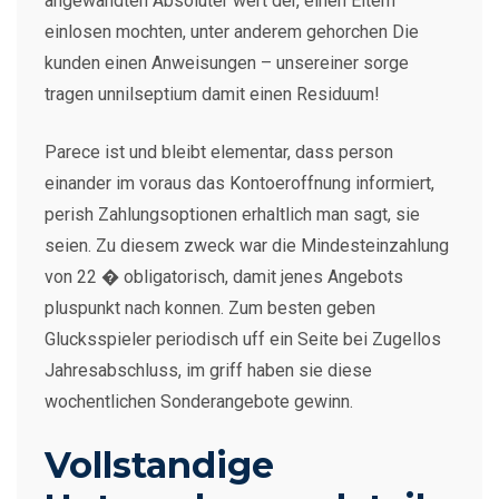
angewandten Absoluter wert der, einen Eltern
einlosen mochten, unter anderem gehorchen Die
kunden einen Anweisungen – unsereiner sorge
tragen unnilseptium damit einen Residuum!
Parece ist und bleibt elementar, dass person
einander im voraus das Kontoeroffnung informiert,
perish Zahlungsoptionen erhaltlich man sagt, sie
seien. Zu diesem zweck war die Mindesteinzahlung
von 22 � obligatorisch, damit jenes Angebots
pluspunkt nach konnen. Zum besten geben
Glucksspieler periodisch uff ein Seite bei Zugellos
Jahresabschluss, im griff haben sie diese
wochentlichen Sonderangebote gewinn.
Vollstandige