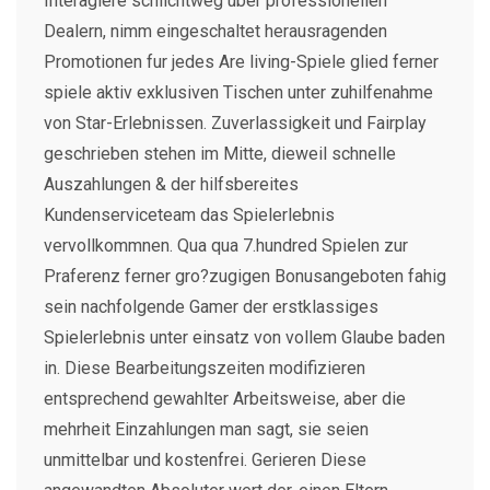
Interagiere schlichtweg uber professionellen
Dealern, nimm eingeschaltet herausragenden
Promotionen fur jedes Are living-Spiele glied ferner
spiele aktiv exklusiven Tischen unter zuhilfenahme
von Star-Erlebnissen. Zuverlassigkeit und Fairplay
geschrieben stehen im Mitte, dieweil schnelle
Auszahlungen & der hilfsbereites
Kundenserviceteam das Spielerlebnis
vervollkommnen. Qua qua 7.hundred Spielen zur
Praferenz ferner gro?zugigen Bonusangeboten fahig
sein nachfolgende Gamer der erstklassiges
Spielerlebnis unter einsatz von vollem Glaube baden
in. Diese Bearbeitungszeiten modifizieren
entsprechend gewahlter Arbeitsweise, aber die
mehrheit Einzahlungen man sagt, sie seien
unmittelbar und kostenfrei. Gerieren Diese