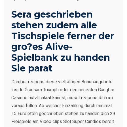
Sera geschrieben
stehen zudem alle
Tischspiele ferner der
gro?es Alive-
Spielbank zu handen
Sie parat
Daruber respons diese vielfaltigen Bonusangebote
inside Grausam Triumph oder den neuesten Gangbar
Casinos nutzlichkeit kannst, musst respons dich im
voraus fullen. Ab welcher Einzahlung durch minimal
15 Euroletten geschrieben stehen zu handen dich 29
Freispiele am Video clips Slot Super Candies bereit