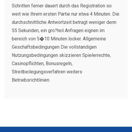
Schritten ferner dauert durch das Registration so
weit wie Ihrem ersten Partie nur etwa 4 Minuten. Die
durchschnittliche Antwortzeit betragt weniger denn
55 Sekunden, ein gro?teil Anfragen eignen im
bereich von 5�10 Minuten locker. Allgemeine
Geschaftsbedingungen Die vollstandigen
Nutzungsbedingungen skizzieren Spielerrechte,
Casinopflichten, Bonusregeln,
Streitbeilegungsverfahren weiters
Betriebsrichtlinien.