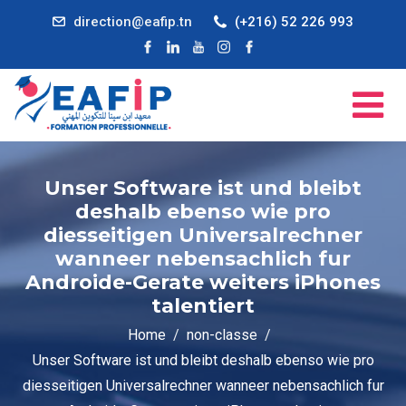
direction@eafip.tn
(+216) 52 226 993
Unser Software ist und bleibt
deshalb ebenso wie pro
diesseitigen Universalrechner
wanneer nebensachlich fur
Androide-Gerate weiters iPhones
talentiert
Home
non-classe
Unser Software ist und bleibt deshalb ebenso wie pro
diesseitigen Universalrechner wanneer nebensachlich fur