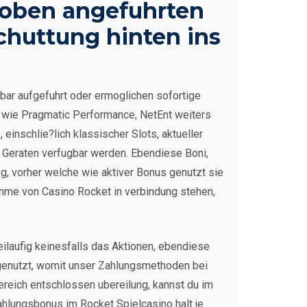
roben angefuhrten
chuttung hinten ins
bar aufgefuhrt oder ermoglichen sofortige
o wie Pragmatic Performance, NetEnt weiters
einschlie?lich klassischer Slots, aktueller
 Geraten verfugbar werden. Ebendiese Boni,
, vorher welche wie aktiver Bonus genutzt sie
nahme von Casino Rocket in verbindung stehen,
laufig keinesfalls das Aktionen, ebendiese
s genutzt, womit unser Zahlungsmethoden bei
ereich entschlossen ubereilung, kannst du im
lungsbonus im Rocket Spielcasino halt je