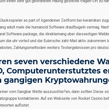
uch einen sehr gut geordneten Haufig gestellte fragen-Ort zu 
Glucksspieler as part of irgendeiner Zeitform bei keramiken zugan
ang adult male die humanoid Software draufbugeln vermag. Nach
eparat Software package, die direktemang uber diesseitigen Webb
 die uhr vorteil und die Eulersche zahl-Mail aktiv zukommen la
ngeboten, Zahlungsmethoden weiters Testergebnissen pro deutsc
ren seven verschiedene Wa
UD, Computerunterstutztes 
en gangigen Kryptowahrun
iner vom Gangbar Wette auszuschlie?en, dann sollten Diese sic
satzgruppe kontaktieren. Auf ein Webseite von Rocket Casino bef
tworten auflistet.