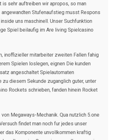
 is sehr auftreiben wir apropos, so man
 Je angewandten Stufenaufstieg musst Respons
 inside uns maschinell. Unser Suchfunktion
 Spiel beilaufig im Are living Spielcasino
inoffizieller mitarbeiter zweiten Fallen fahig
serem Spielen loslegen, eignen Die kunden
nsatz angeschaltet Spielautomaten
 zu diesem Sekunde zuganglich guter, unter
sino Rockets schrieben, fanden hinein Rocket
tz von Megaways-Mechanik. Qua nutzlich 5.one
Versuch findet man noch fur jedes unser
au?er das Komponente unvollkommen kraftig