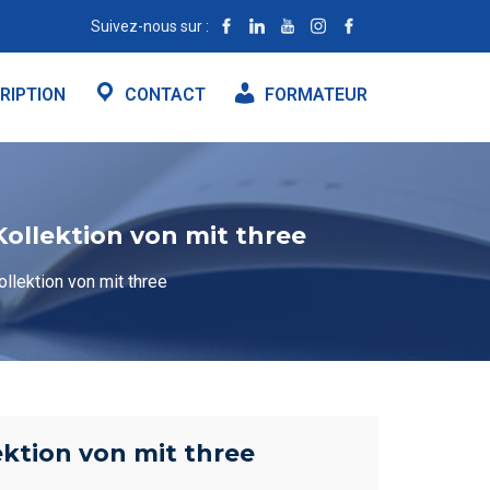
Suivez-nous sur :
RIPTION
CONTACT
FORMATEUR
Kollektion von mit three
llektion von mit three
ektion von mit three