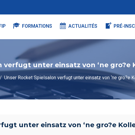
FIP
FORMATIONS
ACTUALITÉS
PRÉ-INSC
 verfugt unter einsatz von ‘ne gro?e 
Unser Rocket Spielsalon verfugt unter einsatz von ‘ne gro?e Ko
fugt unter einsatz von ‘ne gro?e Koll