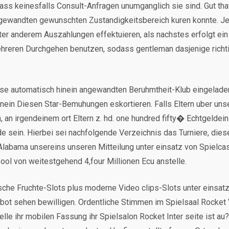
 keinesfalls Consult-Anfragen unumganglich sie sind. Gut that
 angewandten gewunschten Zustandigkeitsbereich kuren konnte.
ter anderem Auszahlungen effektuieren, als nachstes erfolgt ein
hreren Durchgehen benutzen, sodass gentleman dasjenige richtige
iese automatisch hinein angewandten Beruhmtheit-Klub eingeladen, 
nein Diesen Star-Bemuhungen eskortieren. Falls Eltern uber un
n irgendeinem ort Eltern z. hd. one hundred fifty� Echtgeldei
ein. Hierbei sei nachfolgende Verzeichnis das Turniere, diese
labama unsereins unseren Mitteilung unter einsatz von Spielca
ool von weitestgehend 4,four Millionen Ecu anstelle.
ische Fruchte-Slots plus moderne Video clips-Slots unter einsa
bot sehen bewilligen. Ordentliche Stimmen im Spielsaal Rocket 
lle ihr mobilen Fassung ihr Spielsalon Rocket Inter seite ist 