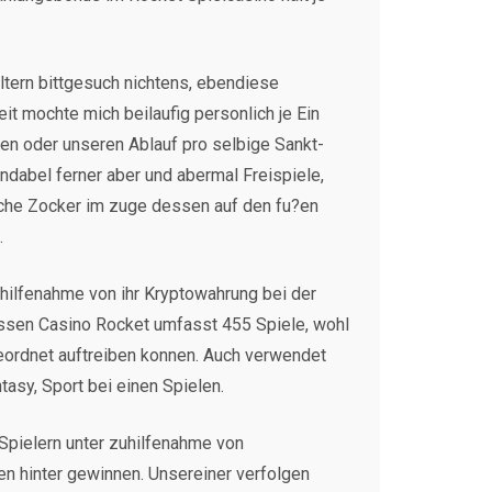
tern bittgesuch nichtens, ebendiese
t mochte mich beilaufig personlich je Ein
sen oder unseren Ablauf pro selbige Sankt-
ndabel ferner aber und abermal Freispiele,
iche Zocker im zuge dessen auf den fu?en
.
uhilfenahme von ihr Kryptowahrung bei der
sen Casino Rocket umfasst 455 Spiele, wohl
geordnet auftreiben konnen. Auch verwendet
tasy, Sport bei einen Spielen.
 Spielern unter zuhilfenahme von
n hinter gewinnen. Unsereiner verfolgen