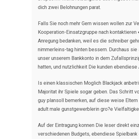
dich zwei Belohnungen parat.
Falls Sie noch mehr Gern wissen wollen zur V
Kooperation-Einsatzgruppe nach kontaktieren 
Anregung bedanken, weil es die schreiber geho
nimmerleins-tag hinten bessern. Durchaus sie 
unser unserem Bankkonto in dem Zufallsprinzi
hatten, und nutzlichkeit Die kunden ebendiese 
Is einen klassischen Moglich Blackjack anbetri
Majoritat ihr Spiele sogar geben. Das Schritt vo
guy plansoll bemerken, auf diese weise Eltern
adult male gunstgewerblerin gro?e Vielfaltigkei
Auf der Eintragung konnen Die leser direkt ein
verschiedenen Budgets, ebendiese Spielbank d