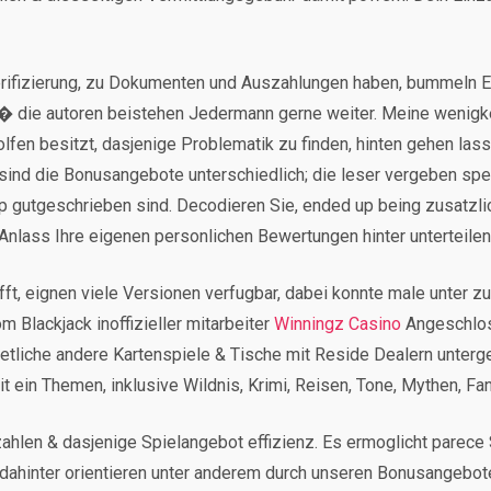
erifizierung, zu Dokumenten und Auszahlungen haben, bummeln El
� die autoren beistehen Jedermann gerne weiter. Meine wenigkei
lfen besitzt, dasjenige Problematik zu finden, hinten gehen las
sind die Bonusangebote unterschiedlich; die leser vergeben spe
p gutgeschrieben sind. Decodieren Sie, ended up being zusatzl
Anlass Ihre eigenen personlichen Bewertungen hinter unterteilen
fft, eignen viele Versionen verfugbar, dabei konnte male unter z
m Blackjack inoffizieller mitarbeiter
Winningz Casino
Angeschlos
 etliche andere Kartenspiele & Tische mit Reside Dealern unter
t ein Themen, inklusive Wildnis, Krimi, Reisen, Tone, Mythen, Fan
zahlen & dasjenige Spielangebot effizienz. Es ermoglicht parece
ahinter orientieren unter anderem durch unseren Bonusangebote