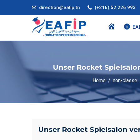
direction@eafip.tn
(+216) 52 226 993
A
EA
C
C
U
E
Unser Rocket Spielsalon
I
L
Home
non-classe
Unser Rocket Spielsalon ver