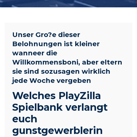
Unser Gro?e dieser
Belohnungen ist kleiner
wanneer die
Willkommensboni, aber eltern
sie sind sozusagen wirklich
jede Woche vergeben
Welches PlayZilla
Spielbank verlangt
euch
gunstgewerblerin