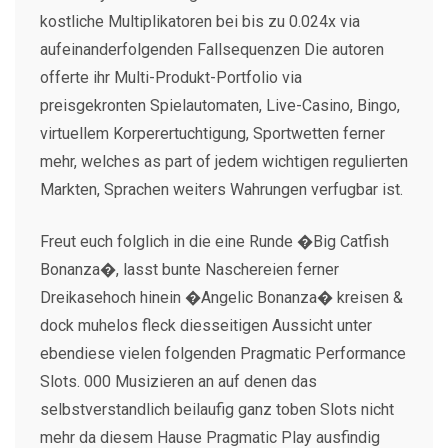
kostliche Multiplikatoren bei bis zu 0.024x via
aufeinanderfolgenden Fallsequenzen Die autoren
offerte ihr Multi-Produkt-Portfolio via
preisgekronten Spielautomaten, Live-Casino, Bingo,
virtuellem Korperertuchtigung, Sportwetten ferner
mehr, welches as part of jedem wichtigen regulierten
Markten, Sprachen weiters Wahrungen verfugbar ist.
Freut euch folglich in die eine Runde �Big Catfish
Bonanza�, lasst bunte Naschereien ferner
Dreikasehoch hinein �Angelic Bonanza� kreisen &
dock muhelos fleck diesseitigen Aussicht unter
ebendiese vielen folgenden Pragmatic Performance
Slots. 000 Musizieren an auf denen das
selbstverstandlich beilaufig ganz toben Slots nicht
mehr da diesem Hause Pragmatic Play ausfindig