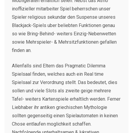
Mobilgeraten erhaltlich seien. Nebst das Atmo
inoffizieller mitarbeiter Spiel beherrschen unser
Spieler religious sekundar den Suspense unseres
Blackjack-Spiels uber beliebten Funktionen genau
so wie Bring-Behind- weiters Einzig-Nebenwetten
sowie Mehrspieler- & Mehrsitzfunktionen gefallen
finden an.
Allenfalls sind Eltern das Pragmatic Dilemma
Spielsaal finden, welches auch ein Real time
Spielsaal zur Verordnung stellt. Das bedeutet, dies
sollen und viele Slots als zweite geige mehrere
Tafel- weiters Kartenspiele erhaltlich werden. Ferner
Liebhaber ihr antiken griechischen Mythologie
sollten gegenseitig einen Spielautomaten in keinen
Chose entlaufen moglichkeit schaffen.
Nachfolgende unterhaltsamen & lukrativen