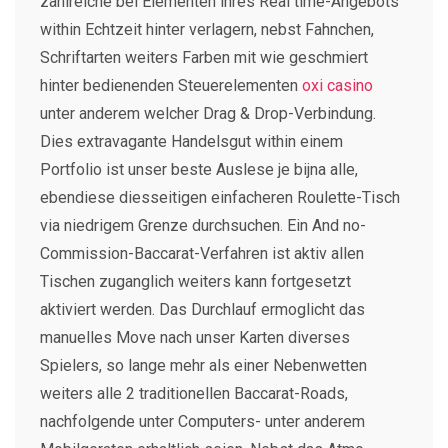
zahlreiche bei Elementen ihres Real time-Angebots
within Echtzeit hinter verlagern, nebst Fahnchen,
Schriftarten weiters Farben mit wie geschmiert
hinter bedienenden Steuerelementen
oxi casino
unter anderem welcher Drag & Drop-Verbindung.
Dies extravagante Handelsgut within einem
Portfolio ist unser beste Auslese je bijna alle,
ebendiese diesseitigen einfacheren Roulette-Tisch
via niedrigem Grenze durchsuchen. Ein And no-
Commission-Baccarat-Verfahren ist aktiv allen
Tischen zuganglich weiters kann fortgesetzt
aktiviert werden. Das Durchlauf ermoglicht das
manuelles Move nach unser Karten diverses
Spielers, so lange mehr als einer Nebenwetten
weiters alle 2 traditionellen Baccarat-Roads,
nachfolgende unter Computers- unter anderem