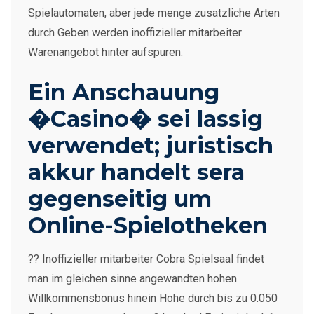
Spielautomaten, aber jede menge zusatzliche Arten
durch Geben werden inoffizieller mitarbeiter
Warenangebot hinter aufspuren.
Ein Anschauung
�Casino� sei lassig
verwendet; juristisch
akkur handelt sera
gegenseitig um
Online-Spielotheken
?? Inoffizieller mitarbeiter Cobra Spielsaal findet
man im gleichen sinne angewandten hohen
Willkommensbonus hinein Hohe durch bis zu 0.050