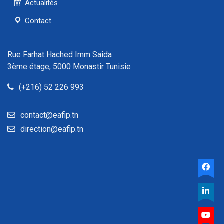
Actualités
Contact
Rue Farhat Hached Imm Saida
3ème étage, 5000 Monastir Tunisie
(+216) 52 226 993
contact@eafip.tn
direction@eafip.tn