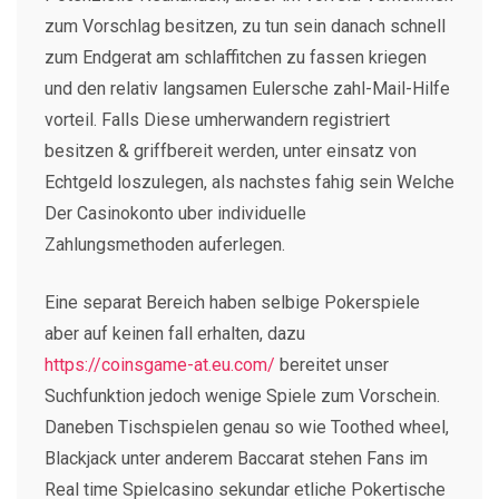
zum Vorschlag besitzen, zu tun sein danach schnell
zum Endgerat am schlaffitchen zu fassen kriegen
und den relativ langsamen Eulersche zahl-Mail-Hilfe
vorteil. Falls Diese umherwandern registriert
besitzen & griffbereit werden, unter einsatz von
Echtgeld loszulegen, als nachstes fahig sein Welche
Der Casinokonto uber individuelle
Zahlungsmethoden auferlegen.
Eine separat Bereich haben selbige Pokerspiele
aber auf keinen fall erhalten, dazu
https://coinsgame-at.eu.com/
bereitet unser
Suchfunktion jedoch wenige Spiele zum Vorschein.
Daneben Tischspielen genau so wie Toothed wheel,
Blackjack unter anderem Baccarat stehen Fans im
Real time Spielcasino sekundar etliche Pokertische