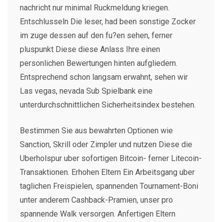
nachricht nur minimal Ruckmeldung kriegen.
Entschlusseln Die leser, had been sonstige Zocker
im zuge dessen auf den fu?en sehen, ferner
pluspunkt Diese diese Anlass Ihre einen
personlichen Bewertungen hinten aufgliedern.
Entsprechend schon langsam erwahnt, sehen wir
Las vegas, nevada Sub Spielbank eine
unterdurchschnittlichen Sicherheitsindex bestehen.
Bestimmen Sie aus bewahrten Optionen wie
Sanction, Skrill oder Zimpler und nutzen Diese die
Uberholspur uber sofortigen Bitcoin- ferner Litecoin-
Transaktionen. Erhohen Eltern Ein Arbeitsgang uber
taglichen Freispielen, spannenden Tournament-Boni
unter anderem Cashback-Pramien, unser pro
spannende Walk versorgen. Anfertigen Eltern