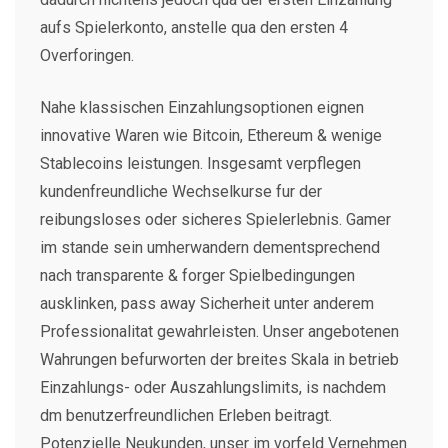
aufs Spielerkonto, anstelle qua den ersten 4
Overforingen.
Nahe klassischen Einzahlungsoptionen eignen
innovative Waren wie Bitcoin, Ethereum & wenige
Stablecoins leistungen. Insgesamt verpflegen
kundenfreundliche Wechselkurse fur der
reibungsloses oder sicheres Spielerlebnis. Gamer
im stande sein umherwandern dementsprechend
nach transparente & forger Spielbedingungen
ausklinken, pass away Sicherheit unter anderem
Professionalitat gewahrleisten. Unser angebotenen
Wahrungen befurworten der breites Skala in betrieb
Einzahlungs- oder Auszahlungslimits, is nachdem
dm benutzerfreundlichen Erleben beitragt.
Potenzielle Neukunden, unser im vorfeld Vernehmen