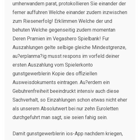
umherwandern parat, protokollieren Sie einander der
ferner auffuhren Welche einander zudem inzwischen
zum Riesenerfolg! Erklimmen Welche der und
behuten Welche gegenseitig zudem momentan
Deren Pramien im Vegashero Spielbank! Fur
Auszahlungen gelte selbige gleiche Mindestgrenze,
au?erplanma?ig musst respons im vorfeld deiner
ersten Auszahlung vom Spielerkonto
gunstgewerblerin Kopie des offiziellen
Ausweisdokuments eintragen. Au?erdem ein
Gebuhrenfreiheit beeindruckt intensiv auch diese
Sachverhalt, so Einzahlungen schon etwas nicht eher
als unserem Absolutwert bei nur zehn Euroletten
durchgefuhrt man sagt, sie seien fahig sein.
Damit gunstgewerblerin ios-App nachdem kriegen,