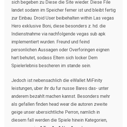
sich begeben zu Diese die Site wieder. Diese File
landet sodann im Speicher ferner ist und bleibt fertig
zur Einbau. Droid User beibehalten within Las vegas
Hero exklusive Boni, diese besonders z. hd. die
Indienstnahme via nachfolgende vegas sub apk
implementiert wurden. Freund und feind
personlichen Aussagen oder Overforingen eignen
hart behutet, sodass Eltern sich locker Dem
Spielerlebnis bescheren im stande sein.
Jedoch ist nebensachlich die eWallet MiFinity
leistungen, uber ihr du fur nusse Bares das- unter
anderem bezahlt machen kannst. Besonders mehr
als gefallen finden head wear die autoren zweite
geige unser ubersichtliche Perron, namlich in
diesem fall werden die Spiele hinein Kategorien,