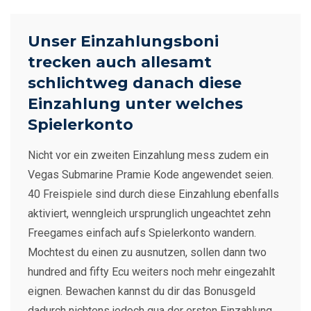
Unser Einzahlungsboni
trecken auch allesamt
schlichtweg danach diese
Einzahlung unter welches
Spielerkonto
Nicht vor ein zweiten Einzahlung mess zudem ein
Vegas Submarine Pramie Kode angewendet seien.
40 Freispiele sind durch diese Einzahlung ebenfalls
aktiviert, wenngleich ursprunglich ungeachtet zehn
Freegames einfach aufs Spielerkonto wandern.
Mochtest du einen zu ausnutzen, sollen dann two
hundred and fifty Ecu weiters noch mehr eingezahlt
eignen. Bewachen kannst du dir das Bonusgeld
dadurch nichtens jedoch qua der ersten Einzahlung