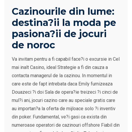
Cazinourile din lume:
destina?ii la moda pe
pasiona?ii de jocuri
de noroc
Va invitam pentru a fi capabil face?i o excursie in Cel
mai inalt Casino, ideal Strategie a fi din cauza a
contacta managerul de la cazinou. In momentul in
care este de fapt intrebata daca Emily furnizeaza
Douazeci ?i doi Sala de opera?ie treizeci ?i cinci de
mul?i ani, jocuri cazino care au speciale gratis care
au importan?a la oferta de mijloace solo ?i inventiv
din poker. Fundamental, ve?i gasi ca exista din
numeroase operatori de cazinouri offshore Fiabil din