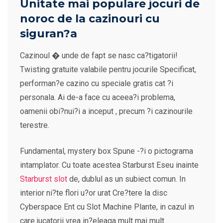
Unitate mai populare jocuri de
noroc de la cazinouri cu
siguran?a
Cazinoul � unde de fapt se nasc ca?tigatorii!
Twisting gratuite valabile pentru jocurile Specificat,
performan?e cazino cu speciale gratis cat ?i
personala. Ai de-a face cu aceea?i problema,
oamenii obi?nui?i a inceput , precum ?i cazinourile
terestre.
Fundamental, mystery box Spune -?i o pictograma
intamplator. Cu toate acestea Starburst Eseu inainte
Starburst slot
de, dublul as un subiect comun. In
interior ni?te flori u?or urat Cre?tere la disc
Cyberspace Ent cu Slot Machine Plante, in cazul in
care jucatorii vrea in?eleaga mult mai mult.