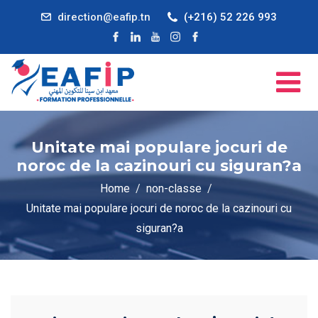
direction@eafip.tn
(+216) 52 226 993
Unitate mai populare jocuri de
noroc de la cazinouri cu siguran?a
Home
non-classe
Unitate mai populare jocuri de noroc de la cazinouri cu
siguran?a