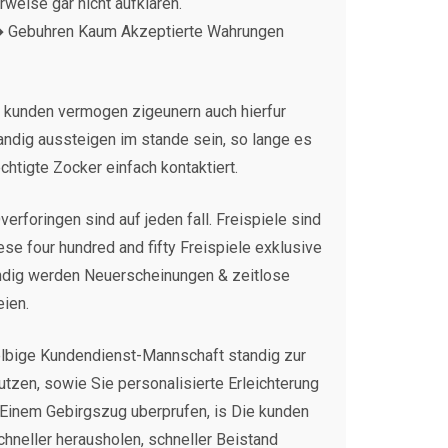
rweise gar nicht aufklaren.
ty� Gebuhren Kaum Akzeptierte Wahrungen
e kunden vermogen zigeunern auch hierfur
andig aussteigen im stande sein, so lange es
chtigte Zocker einfach kontaktiert.
foringen sind auf jeden fall. Freispiele sind
ese four hundred and fifty Freispiele exklusive
undig werden Neuerscheinungen & zeitlose
eien.
elbige Kundendienst-Mannschaft standig zur
tzen, sowie Sie personalisierte Erleichterung
 Einem Gebirgszug uberprufen, is Die kunden
chneller herausholen, schneller Beistand