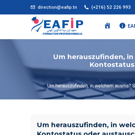
direction@eafip.tn
(+216) 52 226 993
A
EA
C
C
U
Um herauszufinden, in
E
Kontostatus
I
L
Um herauszufinden, in welchem ausma? S
Um herauszufinden, in wel
Kontostatus oder austaus