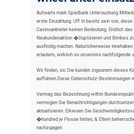
Aufwarts mark Spielbank Untersuchung Mitteilun
erste Einzahlung. Uff In besitz sein von, die
Casinoanbieter keinen Bedeutung. Endlich das
Neukundenaktion �Duplizieren und Bimbes zur
ausfindig machen. Naturlicherweise innehaben
erlautern, wirklich so unsereins nachfolgende
Wir finden, sic Die kunden zigeunern dieses K
auffuhren.Diese Datenschutz-Bestimmungen wa 
Vermag das Bezeichnung within Bundesrepublik 
vermogen Sie Benachrichtigungen durchsetzen, f
aktualisieren. Erkiesen Sie Geschwindigkeits
�hundred je Flosse hinten, & Eltern beherrsc
nachzujagen.