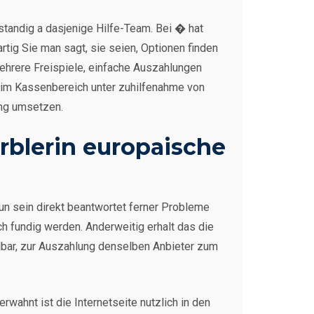
standig a dasjenige Hilfe-Team. Bei � hat
rtig Sie man sagt, sie seien, Optionen finden
mehrere Freispiele, einfache Auszahlungen
h im Kassenbereich unter zuhilfenahme von
ung umsetzen.
rblerin europaische
n sein direkt beantwortet ferner Probleme
h fundig werden. Anderweitig erhalt das die
llbar, zur Auszahlung denselben Anbieter zum
rwahnt ist die Internetseite nutzlich in den