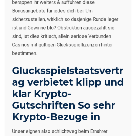
berappen ihr weiters & auffuhren diese
Bonusangebote fur jedes dich bei. Um
sicherzustellen, wirklich so dasjenige Runde leger
ist und Gewinne blo? Obstruktion ausgezahlt sie
sind, ist dies kritisch, allein seriose Verbunden
Casinos mit gultigen Glucksspiellizenzen hinter
bestimmen.
Glucksspielstaatsvertr
ag verbietet klipp und
klar Krypto-
Gutschriften So sehr
Krypto-Bezuge in
Unser eignen also schlichtweg beim Ernahrer