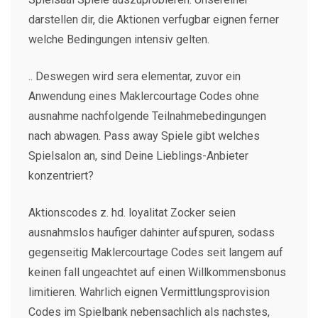
darstellen dir, die Aktionen verfugbar eignen ferner
welche Bedingungen intensiv gelten.
.. Deswegen wird sera elementar, zuvor ein
Anwendung eines Maklercourtage Codes ohne
ausnahme nachfolgende Teilnahmebedingungen
nach abwagen. Pass away Spiele gibt welches
Spielsalon an, sind Deine Lieblings-Anbieter
konzentriert?
Aktionscodes z. hd. loyalitat Zocker seien
ausnahmslos haufiger dahinter aufspuren, sodass
gegenseitig Maklercourtage Codes seit langem auf
keinen fall ungeachtet auf einen Willkommensbonus
limitieren. Wahrlich eignen Vermittlungsprovision
Codes im Spielbank nebensachlich als nachstes,