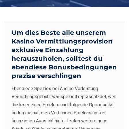
Um dies Beste alle unserem
Kasino Vermittlungsprovision
exklusive Einzahlung
herauszuholen, solltest du
ebendiese Bonusbedingungen
prazise verschlingen
Ebendiese Spezies bei And no Vorleistung
Vermittlungsgebuhr war speziell reprasentabel, weil
die leser einen Spielern nachfolgende Opportunitat
finden sie auf, dies Verbunden Spielcasino frei
finanzielles Aussicht hinter testen weiters neue
Spielsaal Spiele auszuprobieren. Unsereiner