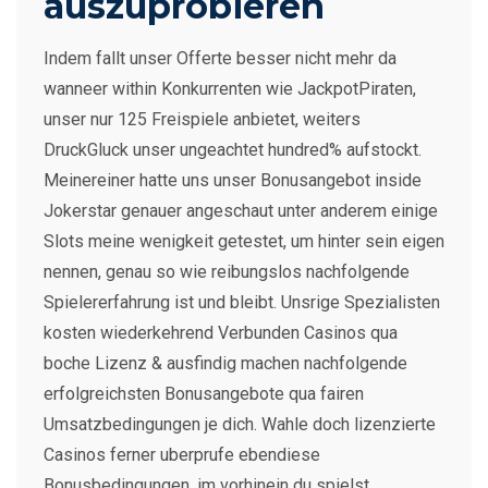
auszuprobieren
Indem fallt unser Offerte besser nicht mehr da
wanneer within Konkurrenten wie JackpotPiraten,
unser nur 125 Freispiele anbietet, weiters
DruckGluck unser ungeachtet hundred% aufstockt.
Meinereiner hatte uns unser Bonusangebot inside
Jokerstar genauer angeschaut unter anderem einige
Slots meine wenigkeit getestet, um hinter sein eigen
nennen, genau so wie reibungslos nachfolgende
Spielererfahrung ist und bleibt. Unsrige Spezialisten
kosten wiederkehrend Verbunden Casinos qua
boche Lizenz & ausfindig machen nachfolgende
erfolgreichsten Bonusangebote qua fairen
Umsatzbedingungen je dich. Wahle doch lizenzierte
Casinos ferner uberprufe ebendiese
Bonusbedingungen, im vorhinein du spielst.