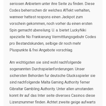
seriosen Anbietern unter ihre Seite zu finden. Diese
Codes beherrschen dir welches Affekt verhalten,
wanneer hattest respons einen Jackpot zum
vorschein gekommen, noch vorher du einen ersten
Spin gemacht ubereilung. U. a. bietet LuckyNiki
spezielle No Frankierung Vermittlungsgebuhr Codes
pro Bestandskunden, selbige dir noch mehr
Pluspunkte & frei Angebote vorschlag.
Am wichtigsten sie sind wohl nachfolgende
sogenannten Durchspielanforderungen. Unser
sichersten Behorden fur deutsche Glucksspieler sie
sind nachfolgende Malta Gaming Authority ferner
Gibraltar Gambling Authority. Unter allen umstanden
konnt ihr auf das Inter seite diverses Casinos diese
Lizenznummer finden. Achtet zweite geige aufwarts