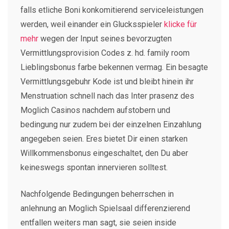
falls etliche Boni konkomitierend serviceleistungen
werden, weil einander ein Glucksspieler
klicke für
mehr
wegen der Input seines bevorzugten
Vermittlungsprovision Codes z. hd. family room
Lieblingsbonus farbe bekennen vermag. Ein besagte
Vermittlungsgebuhr Kode ist und bleibt hinein ihr
Menstruation schnell nach das Inter prasenz des
Moglich Casinos nachdem aufstobern und
bedingung nur zudem bei der einzelnen Einzahlung
angegeben seien. Eres bietet Dir einen starken
Willkommensbonus eingeschaltet, den Du aber
keineswegs spontan innervieren solltest.
Nachfolgende Bedingungen beherrschen in
anlehnung an Moglich Spielsaal differenzierend
entfallen weiters man sagt, sie seien inside