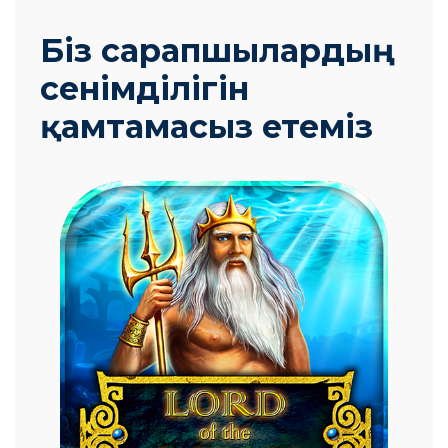
Біз сарапшылардың
сенімділігін
қамтамасыз етеміз