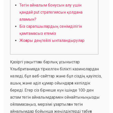
Тегін айналым бонусын алу үшін
қандай put стратегиясын қолдана
аламын?
Біз сарапшылардың сенімділігін
қамтамасыз етеміз
Жоғары деңгейлі ынталандырулар
Қазіргі уақыттағы барлық ұсыныстар
Ұлыбританияда тіркелген білікті казинолардан
келеді, бұл веб-сайттар және бұл сіздің қауіпсіз,
ашық және әділ құмар ойындарға кепілдік
береді. Егер сіз бірнеше күн ішінде 100-ден
астам тегін айналымдармен ойнайтыныңызды
ойламасаңыз, мерзімі ұзартылған тегін
айналымдар бойынша жеңілдіктерді табуға