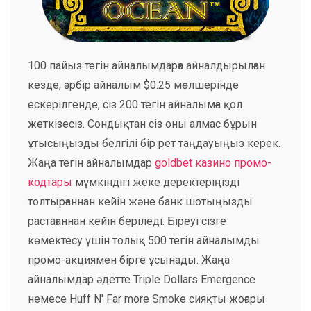
100 пайыз тегін айналымдарға айналдырылған
кезде, әрбір айналым $0.25 мөлшерінде
ескерілгенде, сіз 200 тегін айналымға қол
жеткізесіз. Сондықтан сіз оны алмас бұрын
ұтысыңызды белгілі бір рет таңдауыңыз керек.
Жаңа тегін айналымдар
goldbet казино промо-
кодтары
мүмкіндігі жеке деректеріңізді
толтырғаннан кейін және банк шотыңызды
растағаннан кейін беріледі. Біреуі сізге
көмектесу үшін толық 500 тегін айналымды
промо-акциямен бірге ұсынады. Жаңа
айналымдар әдетте Triple Dollars Emergence
немесе Huff N' Far more Smoke сияқты жоғары