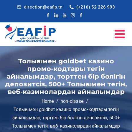
direction@eafip.tn
(+216) 52 226 993
Толығымен goldbet казино
промо-кодтары тегін
айналымдар, төрттен бір бөлігін
депозитсіз, 500+ Толығымен тегін,
веб-казинолардан айналымдар
Home
non-classe
Толығымен goldbet казино промо-кодтары тегін
айналымдар, төрттен бір бөлігін депозитсіз, 500+
Толығымен тегін, веб-казинолардан айналымдар