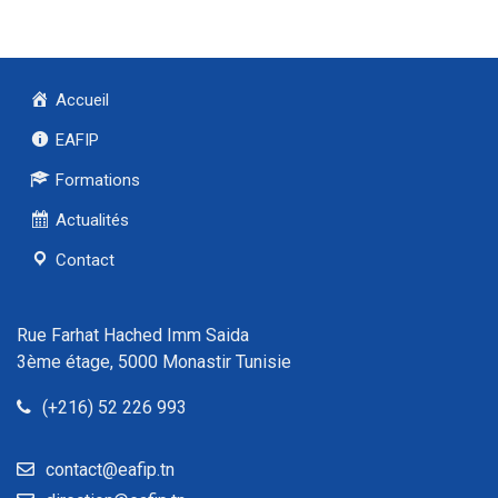
Accueil
EAFIP
Formations
Actualités
Contact
Rue Farhat Hached Imm Saida
3ème étage, 5000 Monastir Tunisie
(+216) 52 226 993
contact@eafip.tn