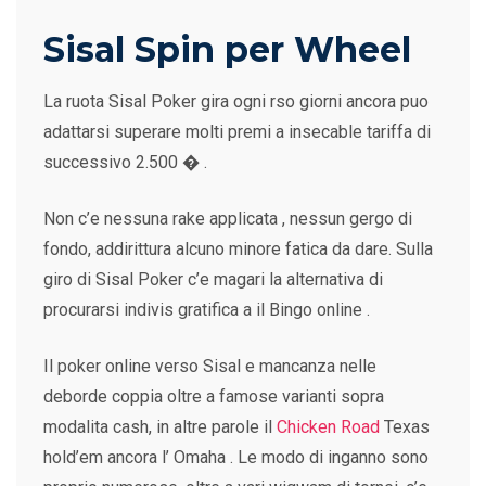
Sisal Spin per Wheel
La ruota Sisal Poker gira ogni rso giorni ancora puo
adattarsi superare molti premi a insecable tariffa di
successivo 2.500 � .
Non c’e nessuna rake applicata , nessun gergo di
fondo, addirittura alcuno minore fatica da dare. Sulla
giro di Sisal Poker c’e magari la alternativa di
procurarsi indivis gratifica a il Bingo online .
Il poker online verso Sisal e mancanza nelle
deborde coppia oltre a famose varianti sopra
modalita cash, in altre parole il
Chicken Road
Texas
hold’em ancora l’ Omaha . Le modo di inganno sono