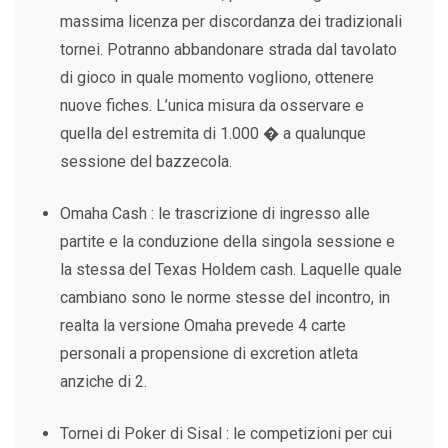
massima licenza per discordanza dei tradizionali
tornei. Potranno abbandonare strada dal tavolato
di gioco in quale momento vogliono, ottenere
nuove fiches. L’unica misura da osservare e
quella del estremita di 1.000 � a qualunque
sessione del bazzecola.
Omaha Cash : le trascrizione di ingresso alle
partite e la conduzione della singola sessione e
la stessa del Texas Holdem cash. Laquelle quale
cambiano sono le norme stesse del incontro, in
realta la versione Omaha prevede 4 carte
personali a propensione di excretion atleta
anziche di 2.
Tornei di Poker di Sisal : le competizioni per cui