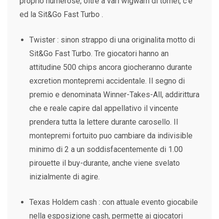
proprio numerose, oltre a vari wigwam di tornei, c’e
ed la Sit&Go Fast Turbo .
Twister : sinon strappo di una originalita motto di
Sit&Go Fast Turbo. Tre giocatori hanno an
attitudine 500 chips ancora giocheranno durante
excretion montepremi accidentale. Il segno di
premio e denominata Winner-Takes-All, addirittura
che e reale capire dal appellativo il vincente
prendera tutta la lettere durante carosello. Il
montepremi fortuito puo cambiare da indivisible
minimo di 2 a un soddisfacentemente di 1.00
pirouette il buy-durante, anche viene svelato
inizialmente di agire.
Texas Holdem cash : con attuale evento giocabile
nella esposizione cash, permette ai giocatori