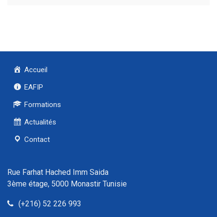
Accueil
EAFIP
Formations
Actualités
Contact
Rue Farhat Hached Imm Saida
3ème étage, 5000 Monastir Tunisie
(+216) 52 226 993