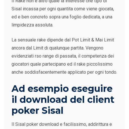
Il Rake non e altro quale la interesse che tipo di
Sisal incassa per ogni quantita come viene giocata,
ed e ben concreto sopra una foglio dedicata, a una
limpidezza assoluta.
La sensuale rake dipende dal Pot Limit & Mai Limit
ancora dal Limit di qualunque partita. Vengono
evidenziati rso range di passata, il competenza dei
giocatori quale partecipano ed il rake piccolissimo
anche soddisfacentemente applicato per ogni tondo.
Ad esempio eseguire
il download del client
poker Sisal
Il Sisal poker download e facilissimo, addirittura e