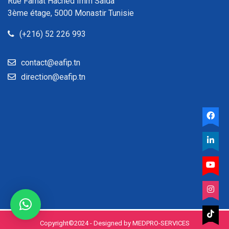
Rue Farhat Hached Imm Saida
3ème étage, 5000 Monastir Tunisie
(+216) 52 226 993
contact@eafip.tn
direction@eafip.tn
Copyright©2024 - Designed by
MEDPRO-SERVICES