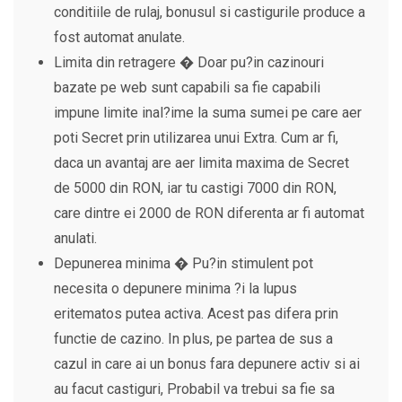
conditiile de rulaj, bonusul si castigurile produce a
fost automat anulate.
Limita din retragere � Doar pu?in cazinouri
bazate pe web sunt capabili sa fie capabili
impune limite inal?ime la suma sumei pe care aer
poti Secret prin utilizarea unui Extra. Cum ar fi,
daca un avantaj are aer limita maxima de Secret
de 5000 din RON, iar tu castigi 7000 din RON,
care dintre ei 2000 de RON diferenta ar fi automat
anulati.
Depunerea minima � Pu?in stimulent pot
necesita o depunere minima ?i la lupus
eritematos putea activa. Acest pas difera prin
functie de cazino. In plus, pe partea de sus a
cazul in care ai un bonus fara depunere activ si ai
au facut castiguri, Probabil va trebui sa fie sa