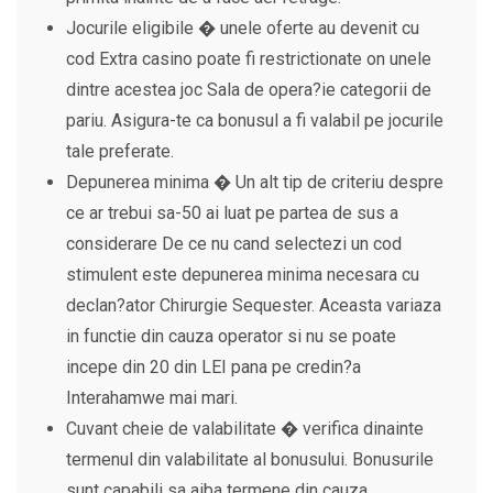
Jocurile eligibile � unele oferte au devenit cu
cod Extra casino poate fi restrictionate on unele
dintre acestea joc Sala de opera?ie categorii de
pariu. Asigura-te ca bonusul a fi valabil pe jocurile
tale preferate.
Depunerea minima � Un alt tip de criteriu despre
ce ar trebui sa-50 ai luat pe partea de sus a
considerare De ce nu cand selectezi un cod
stimulent este depunerea minima necesara cu
declan?ator Chirurgie Sequester. Aceasta variaza
in functie din cauza operator si nu se poate
incepe din 20 din LEI pana pe credin?a
Interahamwe mai mari.
Cuvant cheie de valabilitate � verifica dinainte
termenul din valabilitate al bonusului. Bonusurile
sunt capabili sa aiba termene din cauza