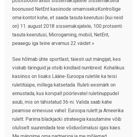
positsioonil ainult sissemaksjatele Sissemakseta
boonused NetEnt kasiinode omamiseksKontrollige
oma kontot kohe, et saada tasuta keerutusi (kui neid
on) 11. august 2018 sissemaksjatele, 100 protsenti
tasuta keerutusi, Microgaming, mobiil, NetEnt,
peaaegu iga teine ​​​​arvamus 22 väidet »
See hõlmab ühte sportlast, täiesti uut mängijat, kes
viskab täringuid ja otsib kindlaid numbreid. Kohalikus
kasiinos on lisaks Lääne-Euroopa ruletile ka teisi
ruletitüüpe, millega katsetada. Ruleti eesmärk on
ennustada, kus korvpall pöörlevatel ruletinuppudel
asub, mis on tähistatud 36-ni. Valida saab kahe
peamise erinevuse vahel: Euroopa rulett ja Ameerika
rulett. Parima blackjacki strateegia kasutamine võib
oluliselt suurendada teie võiduvõimalusi igas käes.
Me mängime oma partneriga ja me mõlemad