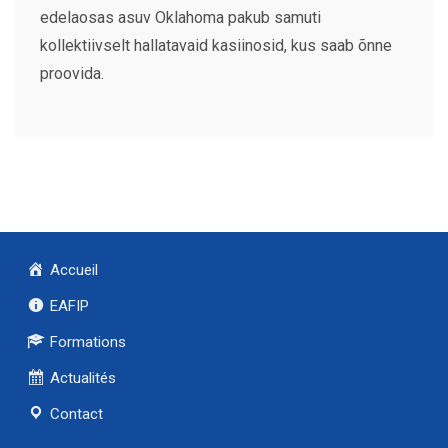
edelaosas asuv Oklahoma pakub samuti
kollektiivselt hallatavaid kasiinosid, kus saab õnne
proovida.
Accueil
EAFIP
Formations
Actualités
Contact