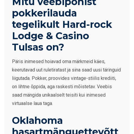
Mitu veebipõhist
pokkerilauda
tegelikult Hard-rock
Lodge & Casino
Tulsas on?
Päris inimesed hoiavad oma märkmeid käes,
keerutavad uut ruletiratast ja sina saad uusi täringuid
liigutada. Pokker, proovides vintage-stiilis krediiti,
on lihtne õppida, aga raskesti mõistetav. Veebis
saad mängida unikaalselt teisiti kui inimesed
virtuaalse laua taga.
Oklahoma
hasartmänguettevõtt