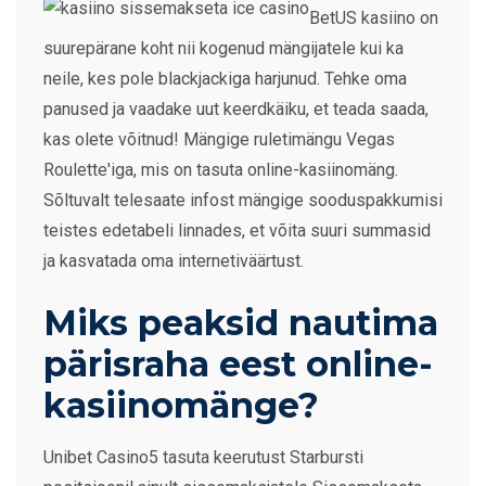
BetUS kasiino on
suurepärane koht nii kogenud mängijatele kui ka
neile, kes pole blackjackiga harjunud. Tehke oma
panused ja vaadake uut keerdkäiku, et teada saada,
kas olete võitnud! Mängige ruletimängu Vegas
Roulette'iga, mis on tasuta online-kasiinomäng.
Sõltuvalt telesaate infost mängige sooduspakkumisi
teistes edetabeli linnades, et võita suuri summasid
ja kasvatada oma internetiväärtust.
Miks peaksid nautima
pärisraha eest online-
kasiinomänge?
Unibet Casino5 tasuta keerutust Starbursti