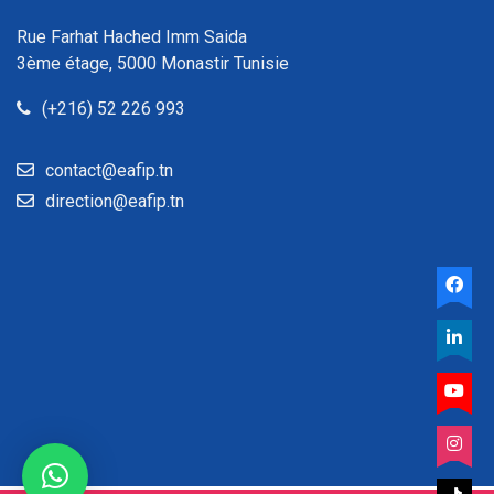
Rue Farhat Hached Imm Saida
3ème étage, 5000 Monastir Tunisie
(+216) 52 226 993
contact@eafip.tn
direction@eafip.tn