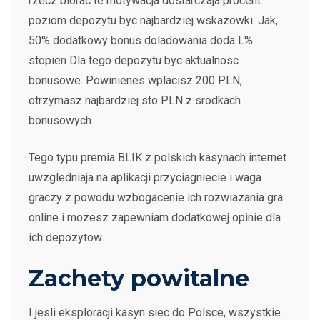
rzecz biorac te motywacja dostarczaja procent
poziom depozytu byc najbardziej wskazowki. Jak,
50% dodatkowy bonus doladowania doda L%
stopien Dla tego depozytu byc aktualnosc
bonusowe. Powinienes wplacisz 200 PLN,
otrzymasz najbardziej sto PLN z srodkach
bonusowych.
Tego typu premia BLIK z polskich kasynach internet
uwzgledniaja na aplikacji przyciagniecie i waga
graczy z powodu wzbogacenie ich rozwiazania gra
online i mozesz zapewniam dodatkowej opinie dla
ich depozytow.
Zachety powitalne
I jesli eksploracji kasyn siec do Polsce, wszystkie