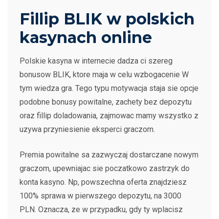
Fillip BLIK w polskich
kasynach online
Polskie kasyna w internecie dadza ci szereg
bonusow BLIK, ktore maja w celu wzbogacenie W
tym wiedza gra. Tego typu motywacja staja sie opcje
podobne bonusy powitalne, zachety bez depozytu
oraz fillip doladowania, zajmowac mamy wszystko z
uzywa przyniesienie eksperci graczom.
Premia powitalne sa zazwyczaj dostarczane nowym
graczom, upewniajac sie poczatkowo zastrzyk do
konta kasyno. Np, powszechna oferta znajdziesz
100% sprawa w pierwszego depozytu, na 3000
PLN. Oznacza, ze w przypadku, gdy ty wplacisz