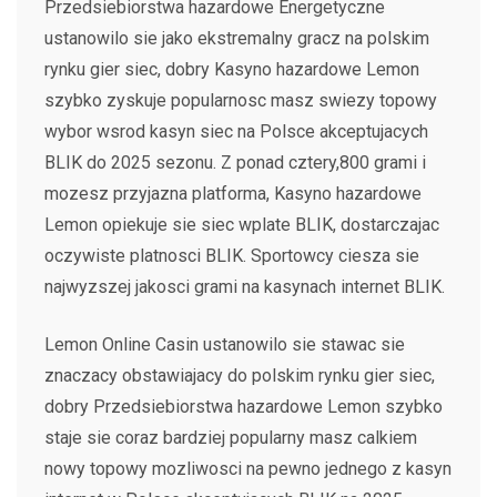
Przedsiebiorstwa hazardowe Energetyczne
ustanowilo sie jako ekstremalny gracz na polskim
rynku gier siec, dobry Kasyno hazardowe Lemon
szybko zyskuje popularnosc masz swiezy topowy
wybor wsrod kasyn siec na Polsce akceptujacych
BLIK do 2025 sezonu. Z ponad cztery,800 grami i
mozesz przyjazna platforma, Kasyno hazardowe
Lemon opiekuje sie siec wplate BLIK, dostarczajac
oczywiste platnosci BLIK. Sportowcy ciesza sie
najwyzszej jakosci grami na kasynach internet BLIK.
Lemon Online Casin ustanowilo sie stawac sie
znaczacy obstawiajacy do polskim rynku gier siec,
dobry Przedsiebiorstwa hazardowe Lemon szybko
staje sie coraz bardziej popularny masz calkiem
nowy topowy mozliwosci na pewno jednego z kasyn