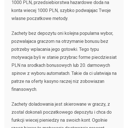
1000 PLN, przedsiebiorstwa hazardowe doda na
konta wiecej 1000 PLN, szybko podwajajac Twoje
wlasne poczatkowe metody.
Zachety bez depozytu oni kolejna popularna wybor,
pozwalajaca graczom na otrzymanie bonusu bez
potrzeby wplacania jego gotowki. Tego typu
motywacja byli w stanie przybrac forme piecdziesiat
PLN na srodkach bonusowych lub 20. darmowych
spinow z wyboru automatach. Takie da ci ulatwiaja na
patrze na oferty kasyno raczej niz zobowiazan
finansowych.
Zachety doladowania jest skierowane w graczy, z
zostal dokonali poczatkowego depozytu i chca do
funkcji wiecej pieniedzy na swoich kont. Ogolnie