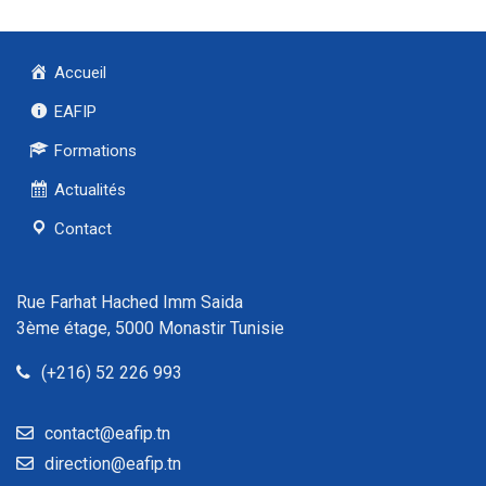
Accueil
EAFIP
Formations
Actualités
Contact
Rue Farhat Hached Imm Saida
3ème étage, 5000 Monastir Tunisie
(+216) 52 226 993
contact@eafip.tn
direction@eafip.tn