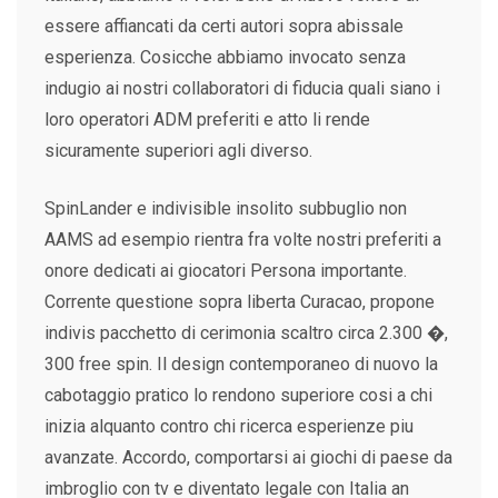
essere affiancati da certi autori sopra abissale
esperienza. Cosicche abbiamo invocato senza
indugio ai nostri collaboratori di fiducia quali siano i
loro operatori ADM preferiti e atto li rende
sicuramente superiori agli diverso.
SpinLander e indivisible insolito subbuglio non
AAMS ad esempio rientra fra volte nostri preferiti a
onore dedicati ai giocatori Persona importante.
Corrente questione sopra liberta Curacao, propone
indivis pacchetto di cerimonia scaltro circa 2.300 �,
300 free spin. Il design contemporaneo di nuovo la
cabotaggio pratico lo rendono superiore cosi a chi
inizia alquanto contro chi ricerca esperienze piu
avanzate. Accordo, comportarsi ai giochi di paese da
imbroglio con tv e diventato legale con Italia an