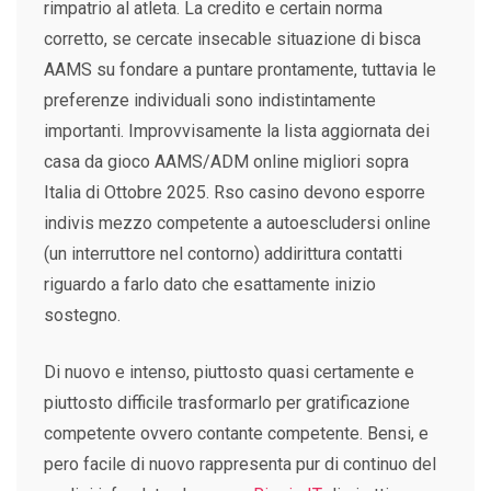
rimpatrio al atleta. La credito e certain norma
corretto, se cercate insecable situazione di bisca
AAMS su fondare a puntare prontamente, tuttavia le
preferenze individuali sono indistintamente
importanti. Improvvisamente la lista aggiornata dei
casa da gioco AAMS/ADM online migliori sopra
Italia di Ottobre 2025. Rso casino devono esporre
indivis mezzo competente a autoescludersi online
(un interruttore nel contorno) addirittura contatti
riguardo a farlo dato che esattamente inizio
sostegno.
Di nuovo e intenso, piuttosto quasi certamente e
piuttosto difficile trasformarlo per gratificazione
competente ovvero contante competente. Bensi, e
pero facile di nuovo rappresenta pur di continuo del