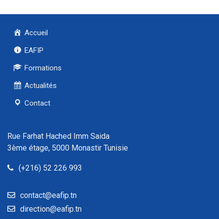
Accueil
EAFIP
Formations
Actualités
Contact
Rue Farhat Hached Imm Saida
3ème étage, 5000 Monastir Tunisie
(+216) 52 226 993
contact@eafip.tn
direction@eafip.tn