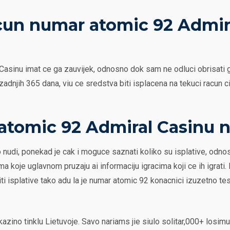
cun numar atomic 92 Admira
al Casinu imat ce ga zauvijek, odnosno dok sam ne odluci obrisati
zadnjih 365 dana, viu ce sredstva biti isplacena na tekuci racun ci
atomic 92 Admiral Casinu na
 nudi, ponekad je cak i moguce saznati koliko su isplative, odnosn
ama koje uglavnom pruzaju ai informaciju igracima koji ce ih igrati
iti isplative tako adu la je numar atomic 92 konacnici izuzetno te
zino tinklu Lietuvoje. Savo nariams jie siulo solitar,000+ losimu