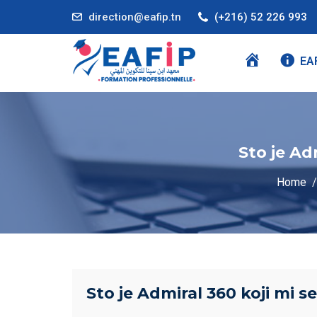
direction@eafip.tn
(+216) 52 226 993
A
EA
C
C
U
E
Sto je Ad
I
L
Home
Sto je Admiral 360 koji mi