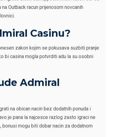
atu na Outback racun prijenosom novcanih
lovnici.
Admiral Casinu?
 donesen zakon kojim se pokusava suzbiti pranje
ko bi casina mogla potvrditi adu la su osobni
nude Admiral
grati na obican nacin bez dodatnih ponuda i
vo je pana la najcesce razlog zasto igraci ne
ma, bonusi mogu biti dobar nacin za dodatnom