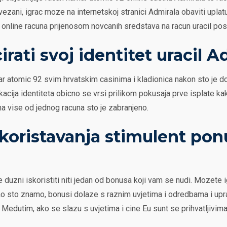
vezani, igrac moze na internetskoj stranici Admirala obaviti upl
s online racuna prijenosom novcanih sredstava na racun uracil pos
rati svoj identitet uracil 
mar atomic 92 svim hrvatskim casinima i kladionica nakon sto je
kacija identiteta obicno se vrsi prilikom pokusaja prve isplate ka
e na vise od jednog racuna sto je zabranjeno.
iskoristavanja stimulent po
duzni iskoristiti niti jedan od bonusa koji vam se nudi. Mozete i
ao sto znamo, bonusi dolaze s raznim uvjetima i odredbama i upra
 Medutim, ako se slazu s uvjetima i cine Eu sunt se prihvatljivi