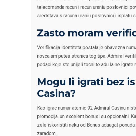
telecomanda racun i racun uraniu poslovnici po
sredstava s racuna uraniu poslovnici i isplatu 
Zasto moram verifici
Verifikacija identiteta postala je obavezna nu
novca am putea stranica tog tipa. Admiral verifi
podaci koje ste unijeli tocni te adu la ne igrat
Mogu li igrati bez 
Casina?
Kao igrac numar atomic 92 Admiral Casinu niste 
promocija, un excelent bonusi su opcionalni. K
zele iskoristiti neku od Bonus adaugat ponuda.
zaradom.