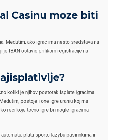
l Casinu moze biti
 ga. Medutim, ako igrac ima nesto sredstava na
ji je IBAN ostavio prilikom registracije na
jisplativije?
o koliki je njihov postotak isplate igracima.
. Medutim, postoje i one igre uraniu kojima
sko reci koje tocno igre bi mogle igracima
 automatu, platu sporto lazybu pasirinkima ir