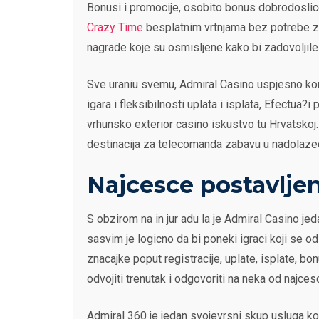
Bonusi i promocije, osobito bonus dobrodoslice
Crazy Time
besplatnim vrtnjama bez potrebe z
nagrade koje su osmisljene kako bi zadovoljile s
Sve uraniu svemu, Admiral Casino uspjesno komb
igara i fleksibilnosti uplata i isplata, Efectua
vrhunsko exterior casino iskustvo tu Hrvatskoj
destinacija za telecomanda zabavu u nadolaz
Najcesce postavljen
S obzirom na in jur adu la je Admiral Casino jed
sasvim je logicno da bi poneki igraci koji se o
znacajke poput registracije, uplate, isplate, bo
odvojiti trenutak i odgovoriti na neka od najc
Admiral 360 je jedan svojevrsni skup usluga koj