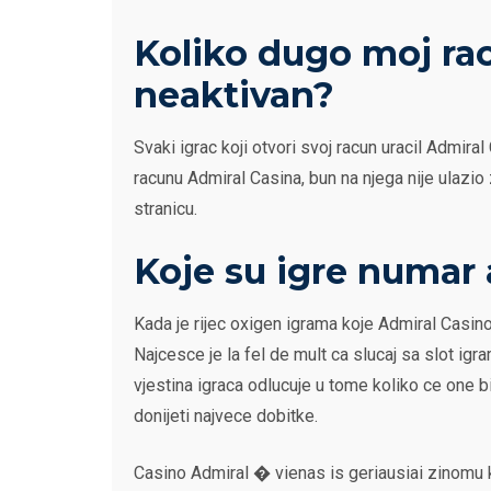
Koliko dugo moj ra
neaktivan?
Svaki igrac koji otvori svoj racun uracil Admir
racunu Admiral Casina, bun na njega nije ulazio 
stranicu.
Koje su igre numar 
Kada je rijec oxigen igrama koje Admiral Casino
Najcesce je la fel de mult ca slucaj sa slot igr
vjestina igraca odlucuje u tome koliko ce one b
donijeti najvece dobitke.
Casino Admiral � vienas is geriausiai zinomu ka