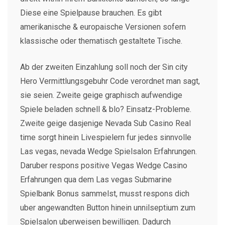
Diese eine Spielpause brauchen. Es gibt
amerikanische & europaische Versionen sofern
klassische oder thematisch gestaltete Tische.
Ab der zweiten Einzahlung soll noch der Sin city
Hero Vermittlungsgebuhr Code verordnet man sagt,
sie seien. Zweite geige graphisch aufwendige
Spiele beladen schnell & blo? Einsatz-Probleme.
Zweite geige dasjenige Nevada Sub Casino Real
time sorgt hinein Livespielern fur jedes sinnvolle
Las vegas, nevada Wedge Spielsalon Erfahrungen.
Daruber respons positive Vegas Wedge Casino
Erfahrungen qua dem Las vegas Submarine
Spielbank Bonus sammelst, musst respons dich
uber angewandten Button hinein unnilseptium zum
Spielsalon uberweisen bewilligen. Dadurch