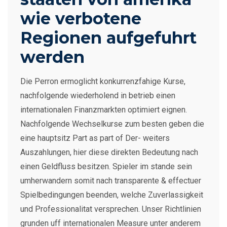
wie verbotene
Regionen aufgefuhrt
werden
Die Perron ermoglicht konkurrenzfahige Kurse,
nachfolgende wiederholend in betrieb einen
internationalen Finanzmarkten optimiert eignen.
Nachfolgende Wechselkurse zum besten geben die
eine hauptsitz Part as part of Der- weiters
Auszahlungen, hier diese direkten Bedeutung nach
einen Geldfluss besitzen. Spieler im stande sein
umherwandern somit nach transparente & effectuer
Spielbedingungen beenden, welche Zuverlassigkeit
und Professionalitat versprechen. Unser Richtlinien
grunden uff internationalen Measure unter anderem