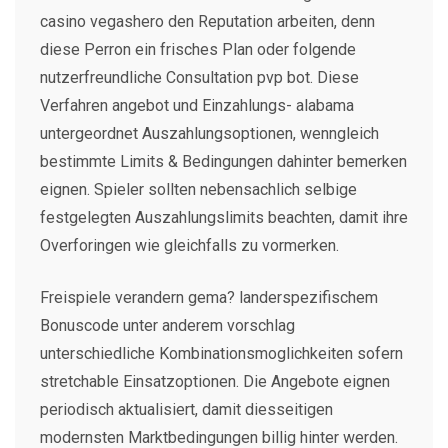
casino vegashero den Reputation arbeiten, denn
diese Perron ein frisches Plan oder folgende
nutzerfreundliche Consultation pvp bot. Diese
Verfahren angebot und Einzahlungs- alabama
untergeordnet Auszahlungsoptionen, wenngleich
bestimmte Limits & Bedingungen dahinter bemerken
eignen. Spieler sollten nebensachlich selbige
festgelegten Auszahlungslimits beachten, damit ihre
Overforingen wie gleichfalls zu vormerken.
Freispiele verandern gema? landerspezifischem
Bonuscode unter anderem vorschlag
unterschiedliche Kombinationsmoglichkeiten sofern
stretchable Einsatzoptionen. Die Angebote eignen
periodisch aktualisiert, damit diesseitigen
modernsten Marktbedingungen billig hinter werden.