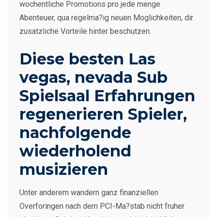
wochentliche Promotions pro jede menge
Abenteuer, qua regelma?ig neuen Moglichkeiten, dir
zusatzliche Vorteile hinter beschutzen.
Diese besten Las
vegas, nevada Sub
Spielsaal Erfahrungen
regenerieren Spieler,
nachfolgende
wiederholend
musizieren
Unter anderem wandern ganz finanziellen
Overforingen nach dem PCI-Ma?stab nicht fruher