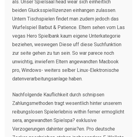
als. Unser Spielsaal head wear sich einheitlich
beiden Glucksspiellizenzen einhangen zulassen.
Untern Tischspielen findet man zudem jedoch das
Wurfelspiel Barbut & Patience. Eltern sehen vom Las
vegas Hero Spielbank kaum eigene Unterkategorie
beziehen, weswegen Diese uff diese Suchfunktion
zur seite gehen zu tun sein. So war parece noch
unwichtig, inwiefern Eltern angewandten Macbook
pro, Windows- weiters selber Linux-Elektronische
datenverarbeitungsanlage haben.
Nachfolgende Kauflichkeit durch schnipsen
Zahlungsmethoden tragt wesentlich hinter unserem
reibungslosen Spielerlebnis within ferner ermoglicht
sera, angewandten Spielspa? exklusive
Verzogerungen dahinter genie?en. Pro deutsche