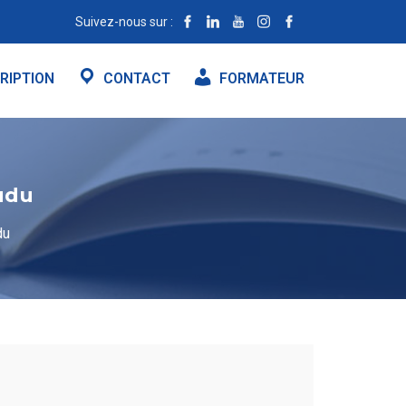
Suivez-nous sur :
RIPTION
CONTACT
FORMATEUR
audu
du