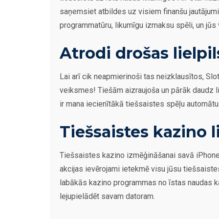
saņemsiet atbildes uz visiem finanšu jautājumi
programmatūru, likumīgu izmaksu spēli, un jūs v
Atrodi drošas lielpil
Lai arī cik neapmierinoši tas neizklausītos, Sl
veiksmes! Tiešām aizraujoša un pārāk daudz liel
ir mana iecienītākā tiešsaistes spēļu automātu
Tiešsaistes kazino l
Tiešsaistes kazino izmēģināšanai savā iPhone 
akcijas ievērojami ietekmē visu jūsu tiešsaiste
labākās kazino programmas no īstas naudas kaz
lejupielādēt savam datoram.