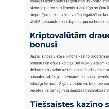
spēlējiet azartspēles reģistrētos un kontrolēto
biznesa pieredzes līmenis ir atkarīgs no jūsu 
pieprasījumu skaits, kas varētu legalizēt un kon
UIGEA tiešsaistes azartspēlēs, jaunie tiešsaist
Kriptovalūtām draud
bonusi
Jauna, zinoša vietējā iPhone kazino programmat
bonusus un daudz ko citu. BetMGM vietējam kaz
tiešsaistes kazino uz īstu naudu bieži vien ir a
pasaules labākajos tiešsaistes kazino, piemēr
īslaicīgi laimesti. Šajās vietnēs var bez mak
paketes, lai izmēģinātu daudzas bezmaksas 
Tiešsaistes kazino s