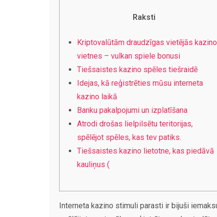
Raksti
Kriptovalūtām draudzīgas vietējās kazino
vietnes – vulkan spiele bonusi
Tiešsaistes kazino spēles tiešraidē
Idejas, kā reģistrēties mūsu interneta
kazino laikā
Banku pakalpojumi un izplatīšana
Atrodi drošas lielpilsētu teritorijas,
spēlējot spēles, kas tev patiks.
Tiešsaistes kazino lietotne, kas piedāvā
kauliņus (
Interneta kazino stimuli parasti ir bijuši iema