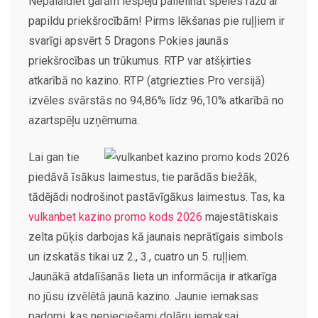
Nepalaidiet garām iespēju palielināt spēles ražu ar
papildu priekšrocībām! Pirms lēkšanas pie ruļļiem ir
svarīgi apsvērt 5 Dragons Pokies jaunās
priekšrocības un trūkumus. RTP var atšķirties
atkarībā no kazino. RTP (atgriezties Pro versijā)
izvēles svārstās no 94,86% līdz 96,10% atkarībā no
azartspēļu uzņēmuma.
Lai gan tie
piedāvā īsākus laimestus, tie parādās biežāk,
tādējādi nodrošinot pastāvīgākus laimestus. Tas, ka
vulkanbet kazino promo kods 2026
majestātiskais
zelta pūķis darbojas kā jaunais neprātīgais simbols
un izskatās tikai uz 2., 3., cuatro un 5. ruļļiem.
Jaunākā atdalīšanās lieta un informācija ir atkarīga
no jūsu izvēlētā jaunā kazino. Jaunie iemaksas
padomi, kas nepieciešami dolāru iemaksai,