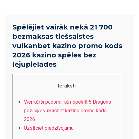
Spēlējiet vairāk nekā 21 700
bezmaksas tiešsaistes
vulkanbet kazino promo kods
2026 kazino spēles bez
lejupielādes
Ieraksti
Vienkārši padomi, kā nopelnīt 5 Dragons
pozīcijā: vulkanbet kazino promo kods
2026
Uzsāciet piedzīvojumu