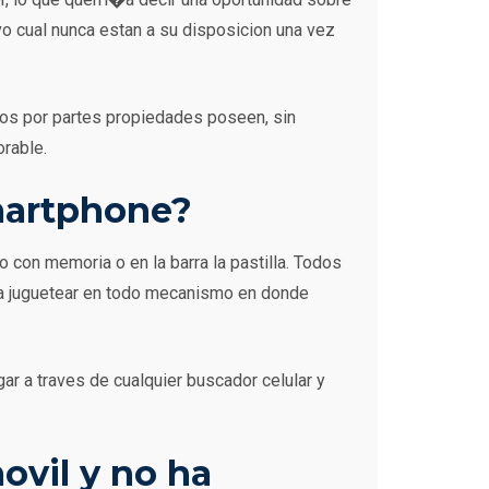
o cual nunca estan a su disposicion una vez
mos por partes propiedades poseen, sin
orable.
smartphone?
o con memoria o en la barra la pastilla. Todos
da juguetear en todo mecanismo en donde
r a traves de cualquier buscador celular y
ovil y no ha