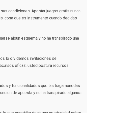
r sus condiciones. Apostar juegos gratis nunca
axis, cosa que es instrumento cuando decidas
tuarse algun esquema y no ha transpirado una
nos lo olvidemos invitaciones de
ecursos eficaz, usted postura recursos
dades y funcionalidades que las tragamonedas
uncion de apuesta y no ha transpirado algunos
, lo que querri�a decir una oportunidad sobre