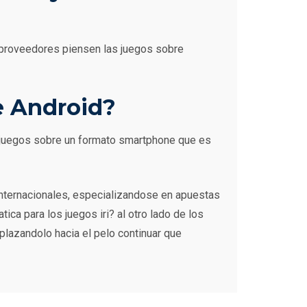
s proveedores piensen las juegos sobre
e Android?
n juegos sobre un formato smartphone que es
nternacionales, especializandose en apuestas
tica para los juegos iri? al otro lado de los
splazandolo hacia el pelo continuar que