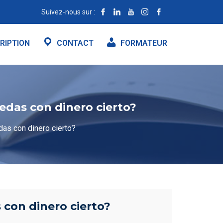
Suivez-nous sur :
RIPTION
CONTACT
FORMATEUR
edas con dinero cierto?
as con dinero cierto?
 con dinero cierto?